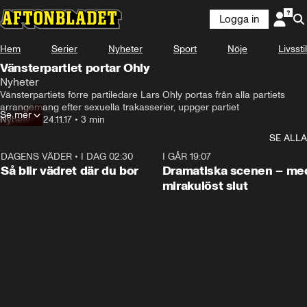
Logga in
Hem
Serier
Nyheter
Sport
Nöje
Livsstil
Vänsterpartiet portar Ohly
Nyheter
Vänsterpartiets förre partiledare Lars Ohly portas från alla partiets 
arrangemang efter sexuella trakasserier, uppger partiet
Se mer
Nyheter
•
24.11.17
•
3 min
SE ALLA
DAGENS VÄDER
•
I DAG 02:30
1:06
I GÅR 19:07
Så blir vädret där du bor
Dramatiska scenen – me
mirakulöst slut