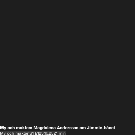
My och makten: Magdalena Andersson om Jimmie-hånet
My och makten
S1 E1
23.10.25
21 min