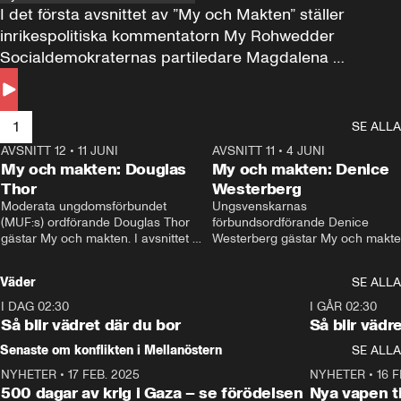
I det första avsnittet av ”My och Makten” ställer 
inrikespolitiska kommentatorn My Rohwedder 
Socialdemokraternas partiledare Magdalena 
Andersson till svars.
1
SE ALLA
AVSNITT 12
•
11 JUNI
26:27
AVSNITT 11
•
4 JUNI
2
My och makten: Douglas
My och makten: Denice
Thor
Westerberg
Moderata ungdomsförbundet 
Ungsvenskarnas 
(MUF:s) ordförande Douglas Thor 
förbundsordförande Denice 
gästar My och makten. I avsnittet 
Westerberg gästar My och makten.
diskuteras tonårsutvisningarna och 
avsnittet diskuteras migrationsfrå
hur Moderaterna ska locka väljare till 
och hur SD ska locka kvinnliga 
Väder
SE ALLA
valet i höst. 
väljare. 
I DAG 02:30
1:06
I GÅR 02:30
Så blir vädret där du bor
Så blir vädr
Senaste om konflikten i Mellanöstern
SE ALLA
NYHETER
•
17 FEB. 2025
0:45
NYHETER
•
16 F
500 dagar av krig i Gaza – se förödelsen
Nya vapen ti