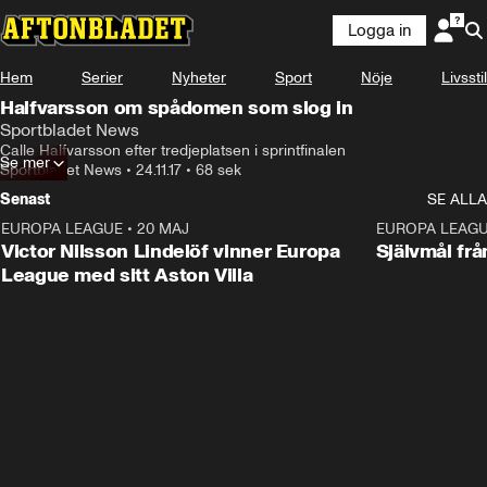
Logga in
Hem
Serier
Nyheter
Sport
Nöje
Livsstil
Halfvarsson om spådomen som slog in
Sportbladet News
Calle Halfvarsson efter tredjeplatsen i sprintfinalen
Se mer
Sportbladet News
•
24.11.17
•
68 sek
Senast
SE ALLA
EUROPA LEAGUE
•
20 MAJ
1:32
EUROPA LEAG
Victor Nilsson Lindelöf vinner Europa
Självmål frå
League med sitt Aston Villa