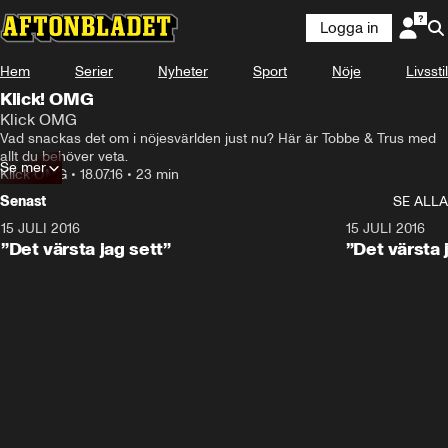
Logga in
Hem
Serier
Nyheter
Sport
Nöje
Livsstil
Klick! OMG
Klick OMG
Vad snackas det om i nöjesvärlden just nu? Här är Tobbe & Trus med 
allt du behöver veta.
Se mer
Klick OMG
•
18.07.16
•
23 min
Senast
SE ALLA
15 JULI 2016
16:02
15 JULI 2016
”Det värsta jag sett”
”Det värsta 