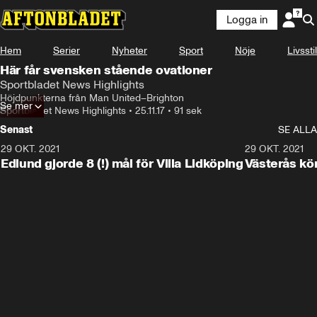
Logga in
Hem
Serier
Nyheter
Sport
Nöje
Livsstil
Här får svensken stående ovationer
Sportbladet News Highlights
Höjdpunkterna från Man United–Brighton
Se mer
Sportbladet News Highlights
•
25.11.17
•
91 sek
Senast
SE ALLA
29 OKT. 2021
4:11
29 OKT. 2021
Edlund gjorde 8 (!) mål för Villa Lidköping
Västerås kö