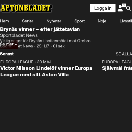
Logga in
Hem
Serier
Nyheter
Sport
Nöje
Livsstil
Brynäs vinner – efter jättetavlan
Sportbladet News
Viktig seger för Brynäs i bottenmötet mot Örebro
Se mer
Sportbladet News
•
25.11.17
•
61 sek
Senast
SE ALLA
EUROPA LEAGUE
•
20 MAJ
1:32
EUROPA LEAG
Victor Nilsson Lindelöf vinner Europa
Självmål frå
League med sitt Aston Villa