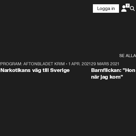
Logga in
SE ALLA
21
5
PROGRAM: AFTONBLADET KRIM
•
1 APR. 2021
1:52
29 MARS 2021
Narkotikans väg till Sverige
Barnflickan: ”Hon
när jag kom”