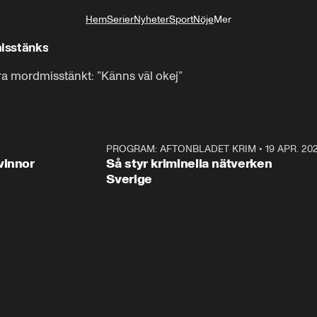
Hem
Serier
Nyheter
Sport
Nöje
Mer
Livsstil
isstänks
ra mordmisstänkt: ”Känns väl okej”
3:00
PROGRAM: AFTONBLADET KRIM
•
19 APR. 20
2:5
vinnor
Så styr kriminella nätverken
Sverige