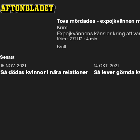
Tova mördades - expojkvännen m
Krim
Expojkvännens känslor kring att va
Krim
•
27.11.17
•
4 min
Brott
Senast
15 NOV. 2021
3:28
14 OKT. 2021
Så dödas kvinnor i nära relationer
Så lever gömda k