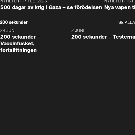
NYHETER
•
17 FEB. 2025
0:45
NYHETER
•
16 F
500 dagar av krig i Gaza – se förödelsen
Nya vapen ti
200 sekunder
SE ALLA
24 JUNI
5:00
2 JUNI
200 sekunder –
200 sekunder – Testern
Vaccinfusket,
fortsättningen