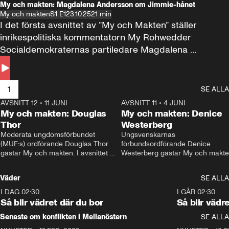
My och makten: Magdalena Andersson om Jimmie-hånet
My och makten
S1 E1
23.10.25
21 min
I det första avsnittet av ”My och Makten” ställer 
inrikespolitiska kommentatorn My Rohwedder 
Socialdemokraternas partiledare Magdalena 
Andersson till svars.
1
SE ALLA
AVSNITT 12
•
11 JUNI
26:27
AVSNITT 11
•
4 JUNI
2
My och makten: Douglas
My och makten: Denice
Thor
Westerberg
Moderata ungdomsförbundet 
Ungsvenskarnas 
(MUF:s) ordförande Douglas Thor 
förbundsordförande Denice 
gästar My och makten. I avsnittet 
Westerberg gästar My och makten.
diskuteras tonårsutvisningarna och 
avsnittet diskuteras migrationsfrå
hur Moderaterna ska locka väljare till 
och hur SD ska locka kvinnliga 
Väder
SE ALLA
valet i höst. 
väljare. 
I DAG 02:30
1:06
I GÅR 02:30
Så blir vädret där du bor
Så blir vädr
Senaste om konflikten i Mellanöstern
SE ALLA