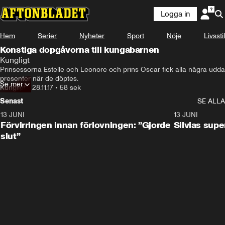
Logga in
Hem
Serier
Nyheter
Sport
Nöje
Livsstil
Konstiga dopgåvorna till kungabarnen
Kungligt
Prinsessorna Estelle och Leonore och prins Oscar fick alla några udda 
presenter när de döptes.
Se mer
Kungligt
•
28.11.17
•
58 sek
Senast
SE ALLA
13 JUNI
1:28
13 JUNI
Förvirringen innan förlovningen: ”Gjorde
Silvias sup
slut”