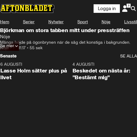
Logga in
Hem
Serier
Nyheter
Sport
Nöje
Livsstil
Björkman om stora tabben mitt under pressträffen
Nöje
Många höjde på ögonbrynen när de såg det konstiga i bakgrunden.
Se mer
Nöje
•
28.11.17
•
55 sek
Senaste
SE ALLA
6 AUGUSTI
1:04
4 AUGUSTI
Lasse Holm sätter plus på
Beskedet om nästa år:
livet
”Bestämt mig”