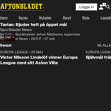
Logga in
Hem
Serier
Nyheter
Sport
Nöje
Livsstil
Tavlan: Bjuder helt på öppet mål
Sportbladet News
Se Frölundamålvakten Johan Mattssons supermiss
Se mer
Sportbladet News
•
28.11.17
•
27 sek
Senast
SE ALLA
EUROPA LEAGUE
•
20 MAJ
1:32
EUROPA LEAG
Victor Nilsson Lindelöf vinner Europa
Självmål frå
League med sitt Aston Villa