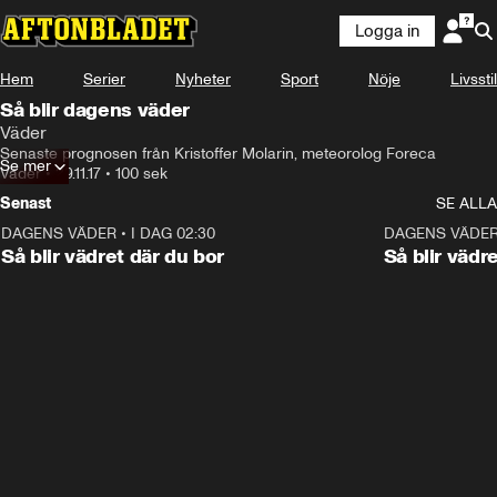
Logga in
Hem
Serier
Nyheter
Sport
Nöje
Livsstil
Så blir dagens väder
Väder
Senaste prognosen från Kristoffer Molarin, meteorolog Foreca
Se mer
Väder
•
29.11.17
•
100 sek
Senast
SE ALLA
DAGENS VÄDER
•
I DAG 02:30
1:06
DAGENS VÄDE
Så blir vädret där du bor
Så blir vädr