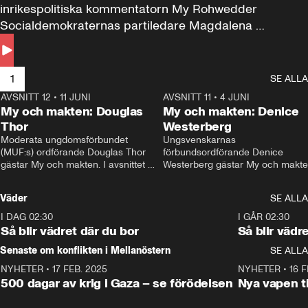
inrikespolitiska kommentatorn My Rohwedder 
Socialdemokraternas partiledare Magdalena 
Andersson till svars.
1
SE ALLA
AVSNITT 12
•
11 JUNI
26:27
AVSNITT 11
•
4 JUNI
2
My och makten: Douglas
My och makten: Denice
Thor
Westerberg
Moderata ungdomsförbundet 
Ungsvenskarnas 
(MUF:s) ordförande Douglas Thor 
förbundsordförande Denice 
gästar My och makten. I avsnittet 
Westerberg gästar My och makten.
diskuteras tonårsutvisningarna och 
avsnittet diskuteras migrationsfrå
hur Moderaterna ska locka väljare till 
och hur SD ska locka kvinnliga 
Väder
SE ALLA
valet i höst. 
väljare. 
I DAG 02:30
1:06
I GÅR 02:30
Så blir vädret där du bor
Så blir vädr
Senaste om konflikten i Mellanöstern
SE ALLA
NYHETER
•
17 FEB. 2025
0:45
NYHETER
•
16 F
500 dagar av krig i Gaza – se förödelsen
Nya vapen ti