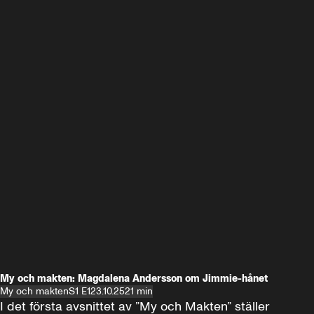
My och makten: Magdalena Andersson om Jimmie-hånet
My och makten
S1 E1
23.10.25
21 min
I det första avsnittet av ”My och Makten” ställer 