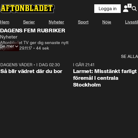
Logga in
Hem
Serier
Nyheter
Sport
Nöje
Livsstil
DAGENS FEM RUBRIKER
Nyheter
Aftonbladet TV ger dig senaste nytt
Se mer
Nyheter
•
29.11.17
•
44 sek
SE ALLA
DAGENS VÄDER
•
I DAG 02:30
1:06
I GÅR 21:41
Så blir vädret där du bor
Larmet: Misstänkt farligt
föremål i centrala
Stockholm