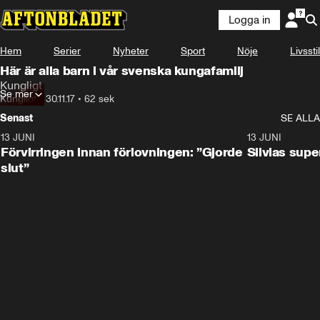
Logga in
Hem
Serier
Nyheter
Sport
Nöje
Livsstil
Här är alla barn i vår svenska kungafamilj
Kungligt
Se mer
Kungligt
•
30.11.17
•
62 sek
Senast
SE ALLA
13 JUNI
1:28
13 JUNI
Förvirringen innan förlovningen: ”Gjorde
Silvias sup
slut”