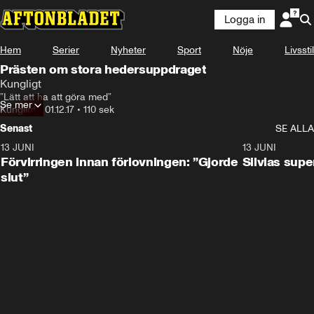
Logga in
Hem
Serier
Nyheter
Sport
Nöje
Livsstil
Prästen om stora hedersuppdraget
Kungligt
”Lätt att ha att göra med”
Se mer
Kungligt
•
01.12.17
•
110 sek
Senast
SE ALLA
13 JUNI
1:28
13 JUNI
Förvirringen innan förlovningen: ”Gjorde
Silvias sup
slut”