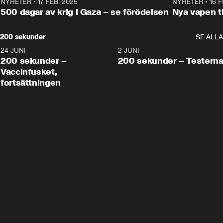
NYHETER
•
17 FEB. 2025
0:45
NYHETER
•
16 F
500 dagar av krig i Gaza – se förödelsen
Nya vapen ti
200 sekunder
SE ALLA
24 JUNI
5:00
2 JUNI
200 sekunder –
200 sekunder – Testern
Vaccinfusket,
fortsättningen