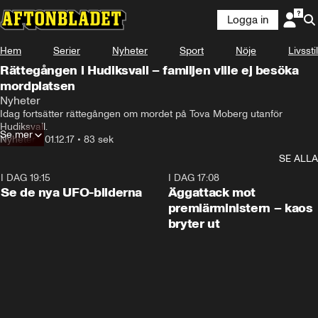
Logga in
Hem
Serier
Nyheter
Sport
Nöje
Livsstil
Rättegången i Hudiksvall – familjen ville ej besöka
mordplatsen
Nyheter
Idag fortsätter rättegången om mordet på Tova Moberg utanför 
Hudiksvall.
Se mer
Nyheter
•
01.12.17
•
83 sek
SE ALLA
I DAG 19:15
0:36
I DAG 17:08
Se de nya UFO-bilderna
Äggattack mot
premiärministern – kaos
bryter ut