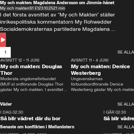
My och makten: Magdalena Andersson om Jimmie-hånet
My och makten
S1 E1
23.10.25
21 min
I det första avsnittet av ”My och Makten” ställer 
inrikespolitiska kommentatorn My Rohwedder 
Socialdemokraternas partiledare Magdalena 
Andersson till svars.
1
SE ALLA
AVSNITT 12
•
11 JUNI
26:27
AVSNITT 11
•
4 JUNI
2
My och makten: Douglas
My och makten: Denice
Thor
Westerberg
Moderata ungdomsförbundet 
Ungsvenskarnas 
(MUF:s) ordförande Douglas Thor 
förbundsordförande Denice 
gästar My och makten. I avsnittet 
Westerberg gästar My och makten.
diskuteras tonårsutvisningarna och 
avsnittet diskuteras migrationsfrå
hur Moderaterna ska locka väljare till 
och hur SD ska locka kvinnliga 
Väder
SE ALLA
valet i höst. 
väljare. 
I DAG 02:30
1:06
I GÅR 02:30
Så blir vädret där du bor
Så blir vädr
Senaste om konflikten i Mellanöstern
SE ALLA