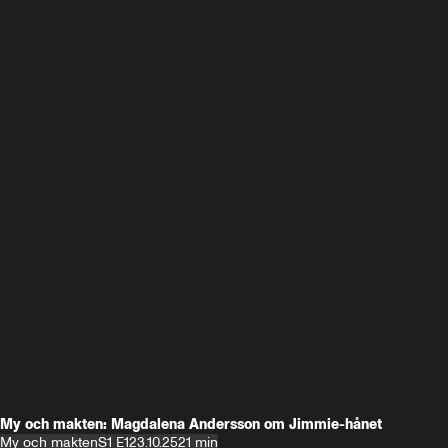
My och makten: Magdalena Andersson om Jimmie-hånet
My och makten
S1 E1
23.10.25
21 min