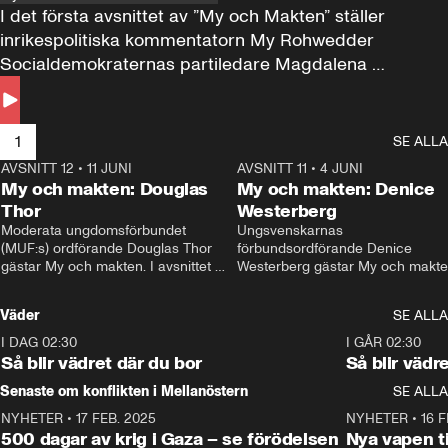
I det första avsnittet av ”My och Makten” ställer 
inrikespolitiska kommentatorn My Rohwedder 
Socialdemokraternas partiledare Magdalena 
Andersson till svars.
1
SE ALLA
AVSNITT 12
•
11 JUNI
26:27
AVSNITT 11
•
4 JUNI
2
My och makten: Douglas
My och makten: Denice
Thor
Westerberg
Moderata ungdomsförbundet 
Ungsvenskarnas 
(MUF:s) ordförande Douglas Thor 
förbundsordförande Denice 
gästar My och makten. I avsnittet 
Westerberg gästar My och makten.
diskuteras tonårsutvisningarna och 
avsnittet diskuteras migrationsfrå
hur Moderaterna ska locka väljare till 
och hur SD ska locka kvinnliga 
Väder
SE ALLA
valet i höst. 
väljare. 
I DAG 02:30
1:06
I GÅR 02:30
Så blir vädret där du bor
Så blir vädr
Senaste om konflikten i Mellanöstern
SE ALLA
NYHETER
•
17 FEB. 2025
0:45
NYHETER
•
16 F
500 dagar av krig i Gaza – se förödelsen
Nya vapen ti