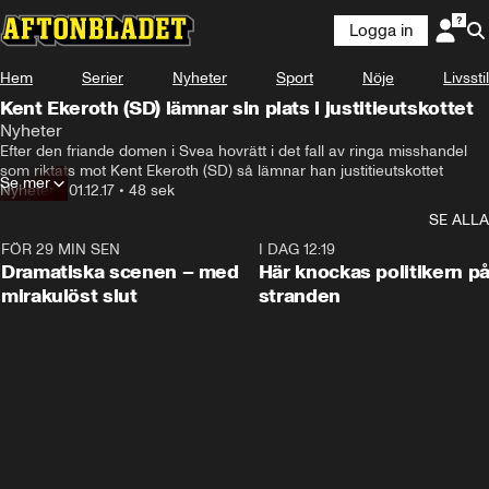
Logga in
Hem
Serier
Nyheter
Sport
Nöje
Livsstil
Kent Ekeroth (SD) lämnar sin plats i justitieutskottet
Nyheter
Efter den friande domen i Svea hovrätt i det fall av ringa misshandel 
som riktats mot Kent Ekeroth (SD) så lämnar han justitieutskottet
Se mer
Nyheter
•
01.12.17
•
48 sek
SE ALLA
FÖR 29 MIN SEN
0:42
I DAG 12:19
Dramatiska scenen – med
Här knockas politikern p
mirakulöst slut
stranden