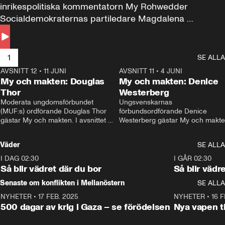
inrikespolitiska kommentatorn My Rohwedder 
Socialdemokraternas partiledare Magdalena 
Andersson till svars.
1
SE ALLA
AVSNITT 12
•
11 JUNI
26:27
AVSNITT 11
•
4 JUNI
2
My och makten: Douglas
My och makten: Denice
Thor
Westerberg
Moderata ungdomsförbundet 
Ungsvenskarnas 
(MUF:s) ordförande Douglas Thor 
förbundsordförande Denice 
gästar My och makten. I avsnittet 
Westerberg gästar My och makten.
diskuteras tonårsutvisningarna och 
avsnittet diskuteras migrationsfrå
hur Moderaterna ska locka väljare till 
och hur SD ska locka kvinnliga 
Väder
SE ALLA
valet i höst. 
väljare. 
I DAG 02:30
1:06
I GÅR 02:30
Så blir vädret där du bor
Så blir vädr
Senaste om konflikten i Mellanöstern
SE ALLA
NYHETER
•
17 FEB. 2025
0:45
NYHETER
•
16 F
500 dagar av krig i Gaza – se förödelsen
Nya vapen ti