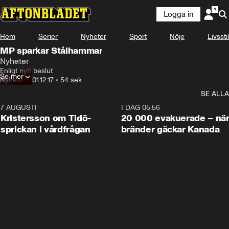
Logga in
Hem
Serier
Nyheter
Sport
Nöje
Livsstil
MP sparkar Stålhammar
Nyheter
Enligt nytt beslut
Se mer
Nyheter
•
01.12.17
•
54 sek
SE ALLA
7 AUGUSTI
0:42
I DAG 05:56
Kristersson om Tidö-
20 000 evakuerade – nä
sprickan i vårdfrågan
bränder gäckar Kanada