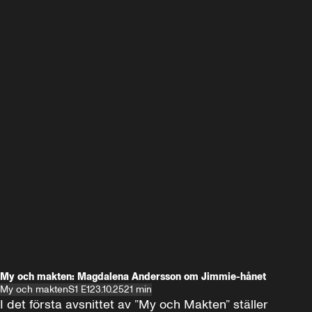
My och makten: Magdalena Andersson om Jimmie-hånet
My och makten
S1 E1
23.10.25
21 min
I det första avsnittet av ”My och Makten” ställer 