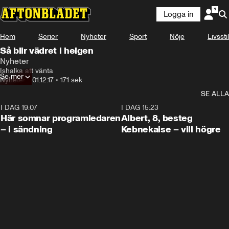
Logga in
Hem
Serier
Nyheter
Sport
Nöje
Livsstil
Så blir vädret i helgen
Nyheter
Ishalka att vänta
Se mer
Nyheter
•
01.12.17
•
171 sek
SE ALLA
I DAG 19:07
0:45
I DAG 15:23
Här somnar programledaren
Albert, 8, besteg
– i sändning
Kebnekaise – vill högre