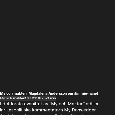
My och makten: Magdalena Andersson om Jimmie-hånet
My och makten
S1 E1
23.10.25
21 min
I det första avsnittet av ”My och Makten” ställer 
inrikespolitiska kommentatorn My Rohwedder 