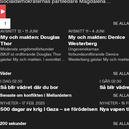
Socialdemokraternas partiledare Magdalena 
Andersson till svars.
1
SE ALLA
AVSNITT 12
•
11 JUNI
26:27
AVSNITT 11
•
4 JUNI
2
My och makten: Douglas
My och makten: Denice
Thor
Westerberg
Moderata ungdomsförbundet 
Ungsvenskarnas 
(MUF:s) ordförande Douglas Thor 
förbundsordförande Denice 
gästar My och makten. I avsnittet 
Westerberg gästar My och makten.
diskuteras tonårsutvisningarna och 
avsnittet diskuteras migrationsfrå
hur Moderaterna ska locka väljare till 
och hur SD ska locka kvinnliga 
Väder
SE ALLA
valet i höst. 
väljare. 
I DAG 02:30
1:06
I GÅR 02:30
Så blir vädret där du bor
Så blir vädr
Senaste om konflikten i Mellanöstern
SE ALLA
NYHETER
•
17 FEB. 2025
0:45
NYHETER
•
16 F
500 dagar av krig i Gaza – se förödelsen
Nya vapen ti
200 sekunder
SE ALLA