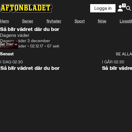
Logga in
Hem
Serier
Nyheter
Sport
Nöje
Livsstil
Så blir vädret där du bor
Dagens väder
Dagens väder 3 december
Se mer
Dagens väder
•
02.12.17
•
67 sek
Senast
SE ALLA
I DAG 02:30
1:06
I GÅR 02:30
Så blir vädret där du bor
Så blir vädr