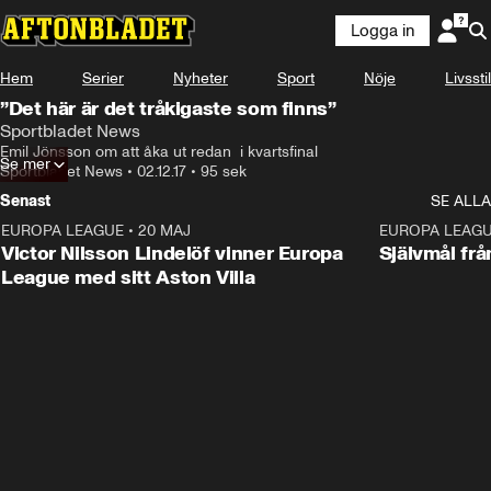
Logga in
Hem
Serier
Nyheter
Sport
Nöje
Livsstil
”Det här är det tråkigaste som finns”
Sportbladet News
Emil Jönsson om att åka ut redan  i kvartsfinal
Se mer
Sportbladet News
•
02.12.17
•
95 sek
Senast
SE ALLA
EUROPA LEAGUE
•
20 MAJ
1:32
EUROPA LEAG
Victor Nilsson Lindelöf vinner Europa
Självmål frå
League med sitt Aston Villa