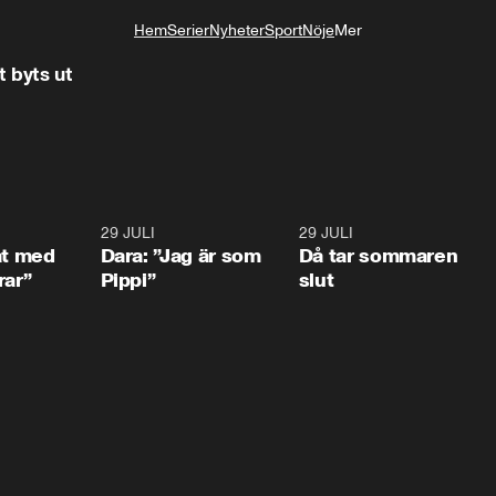
Hem
Serier
Nyheter
Sport
Nöje
Mer
Livsstil
 byts ut
1:02
29 JULI
0:41
29 JULI
0:3
at med
Dara: ”Jag är som
Då tar sommaren
rar”
Pippi”
slut