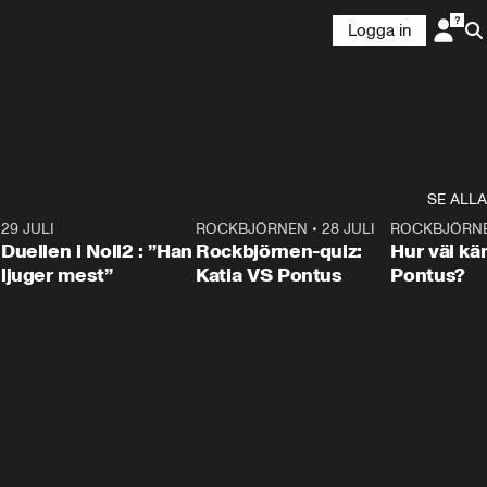
Logga in
SE ALLA
9
29 JULI
0:47
ROCKBJÖRNEN
•
28 JULI
0:15
ROCKBJÖRN
Duellen i Noll2 : ”Han
Rockbjörnen-quiz:
Hur väl kä
ljuger mest”
Katia VS Pontus
Pontus?