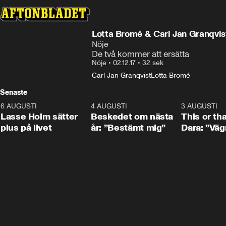
Lotta Bromé & Carl Jan Granqvist
Nöje
De två kommer att ersätta
Nöje
•
02.12.17
•
32 sek
Carl Jan Granqvist
Lotta Bromé
Senaste
6 AUGUSTI
1:04
4 AUGUSTI
0:24
3 AUGUSTI
Lasse Holm sätter
Beskedet om nästa
This or th
plus på livet
år: ”Bestämt mig”
Dara: ”Väg