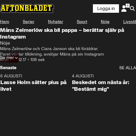
Logga in
Hem
Serier
Nyheter
Sport
Nöje
Livsstil
Måns Zelmerlöw ska bli pappa – berättar själv på
Instagram
Nöje
Måns Zelmerlöw och Ciara Janson ska bli föräldrar.

Paret väntar tillökning, avslöjar Måns på sin Instagram
Se mer
Nöje
•
03.12.17
•
108 sek
Senaste
SE ALLA
6 AUGUSTI
1:04
4 AUGUSTI
Lasse Holm sätter plus på
Beskedet om nästa år:
livet
”Bestämt mig”