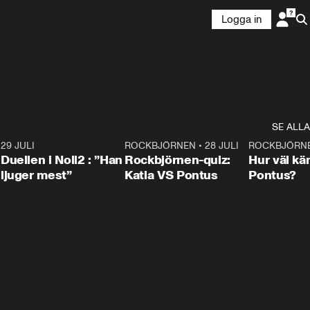
Logga in
SE ALLA
9
29 JULI
0:47
ROCKBJÖRNEN
•
28 JULI
0:15
ROCKBJÖRN
Duellen i Noll2 : ”Han
Rockbjörnen-quiz:
Hur väl kä
ljuger mest”
Katia VS Pontus
Pontus?