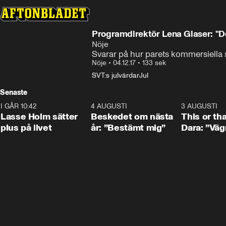
Programdirektör Lena Glaser: "D
Nöje
Svarar på hur parets kommersiella
Nöje
•
04.12.17
•
133 sek
SVT:s julvärdar
Jul
Senaste
I GÅR 10:42
1:04
4 AUGUSTI
0:24
3 AUGUSTI
Lasse Holm sätter
Beskedet om nästa
This or th
plus på livet
år: ”Bestämt mig”
Dara: ”Väg