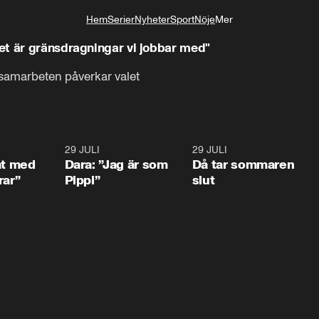
Hem
Serier
Nyheter
Sport
Nöje
Mer
Livsstil
et är gränsdragningar vi jobbar med"
 samarbeten påverkar valet
1:02
29 JULI
0:41
29 JULI
0:3
at med
Dara: ”Jag är som
Då tar sommaren
rar”
Pippi”
slut