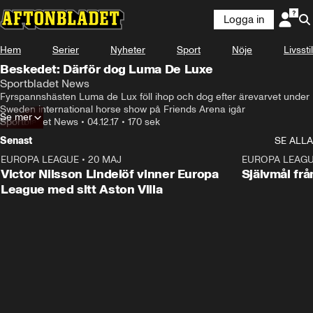
Logga in
Hem
Serier
Nyheter
Sport
Nöje
Livsstil
Beskedet: Därför dog Luma De Luxe
Sportbladet News
Fyrspannshästen Luma de Lux föll ihop och dog efter ärevarvet under 
Sweden international horse show på Friends Arena igår
Se mer
Sportbladet News
•
04.12.17
•
170 sek
Senast
SE ALLA
EUROPA LEAGUE
•
20 MAJ
1:32
EUROPA LEAG
Victor Nilsson Lindelöf vinner Europa
Självmål frå
League med sitt Aston Villa