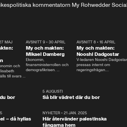
r inrikespolitiska kommentatorn My Rohwedder Soci
27 MAJ
3:51
AVSNITT 9
•
30 APRIL
24:00
AVSNITT 8
•
16 APRIL
25:1
kten:
My och makten:
My och makten:
Mikael Damberg
Nooshi Dadgostar
on
Ekonomin, 
V-ledaren Nooshi Dadgostar
finansministerrollen och 
pressas internt om 
onomin och 
demografikrisen. 
regeringsfrågan.

lisabeth 
Oppositionen ställs till svars 
I Aftonbladets 
ls till svars 
när Socialdemokraternas 
partiledarutfrågning ”My 
stern gästar 
Mikael Damberg gästar My 
och Makten” sätter hon ner 
My och Makten. 
och Makten. 
foten mot kritikerna:

1:06
5 AUGUSTI
1:0
– Vi ställer upp i val. Ska vi 
 du bor
Så blir vädret där du bor
vara med så sitter vi förstås 
25
1:22
NYHETER
•
21 JAN. 2025
0:5
ael – då hyllas
Här återvänder palestinska
fångarna hem