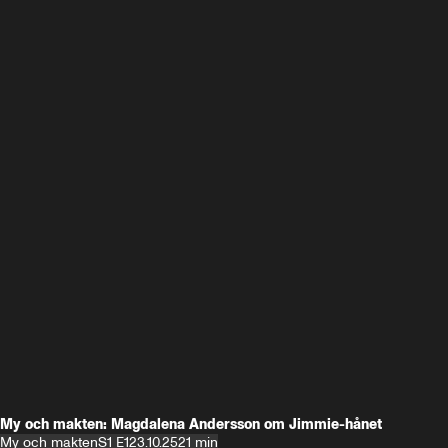
My och makten: Magdalena Andersson om Jimmie-hånet
My och makten
S1 E1
23.10.25
21 min