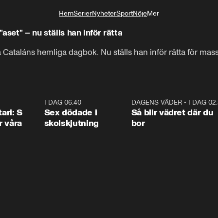
Hem
Serier
Nyheter
Sport
Nöje
Mer
Livsstil
Zaida Catalán kallade honom för "aset" – nu ställs han inför rätta
ataláns hemliga dagbok. Nu ställs han inför rätta för mas
1:36
I DAG 06:40
0:47
DAGENS VÄDER
•
I DAG 02
1:0
ari: S
Sex dödade i
Så blir vädret där du
r våra
skolskjutning
bor