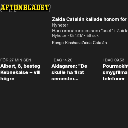
Nyheter
Han omnämndes som "aset" i Zaida C
Nyheter
•
05.12.17
•
59 sek
Kongo-Kinshasa
Zaida Catalán
FÖR 27 MIN SEN
0:54
I DAG 14:26
1:54
I DAG 09:53
Albert, 8, besteg
Åklagaren: ”De
Pourmokht
Kebnekaise – vill
skulle ha firat
smygfilma
högre
semester
telefoner
tillsammans”