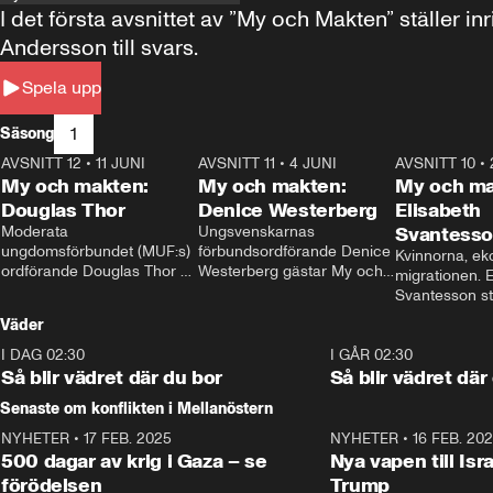
I det första avsnittet av ”My och Makten” ställe
Andersson till svars.
Spela upp
1
Säsong
AVSNITT 12
•
11 JUNI
26:27
AVSNITT 11
•
4 JUNI
23:40
AVSNITT 10
•
My och makten:
My och makten:
My och ma
Douglas Thor
Denice Westerberg
Elisabeth
Moderata 
Ungsvenskarnas 
Svantess
ungdomsförbundet (MUF:s) 
förbundsordförande Denice 
Kvinnorna, ek
ordförande Douglas Thor 
Westerberg gästar My och 
migrationen. E
gästar My och makten. I 
makten. I avsnittet 
Svantesson stäl
avsnittet diskuteras 
diskuteras migrationsfrågan 
när finansmini
Väder
tonårsutvisningarna och hur 
och hur SD ska locka 
Moderaterna ska locka 
kvinnliga väljare. 
I DAG 02:30
1:06
I GÅR 02:30
väljare till valet i höst. 
Så blir vädret där du bor
Så blir vädret där
Senaste om konflikten i Mellanöstern
NYHETER
•
17 FEB. 2025
0:45
NYHETER
•
16 FEB. 20
500 dagar av krig i Gaza – se
Nya vapen till Isr
förödelsen
Trump