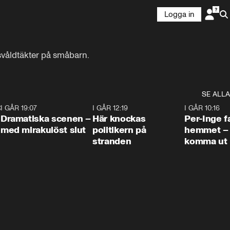
Logga in
svåldtäkter på småbarn.
SE ALLA
:30
6
I GÅR 19:07
0:42
I GÅR 12:19
0:45
I GÅR 10:16
Dramatiska scenen –
Här knockas
Per-Inge fa
med mirakulöst slut
politikern på
hemmet – 
stranden
komma ut