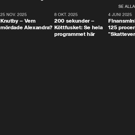
SE ALLA
3
25 NOV. 2025
31:05
8 OKT. 2025
4:29
4 JUNI 2025
Knutby – Vem
200 sekunder –
Finansmin
mördade Alexandra?
Köttfusket: Se hela
125 procent
programmet här
"Skattever
viktig uppg