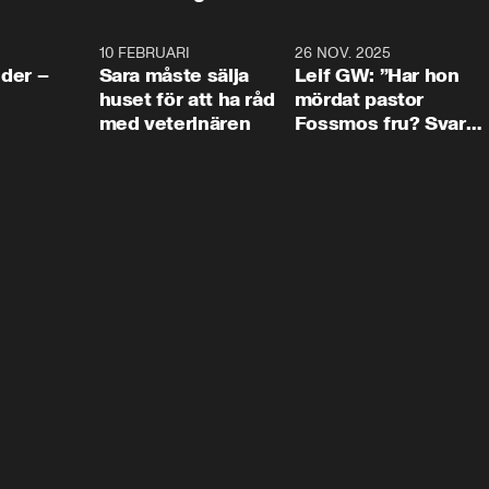
4:24
10 FEBRUARI
4:13
26 NOV. 2025
8:1
der –
Sara måste sälja
Leif GW: ”Har hon
huset för att ha råd
mördat pastor
med veterinären
Fossmos fru? Svar
nej.”