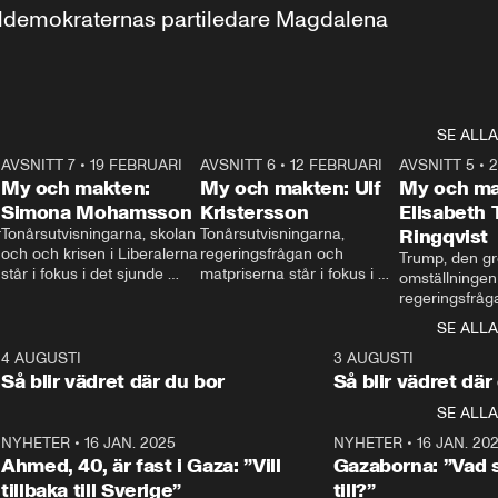
aldemokraternas partiledare Magdalena 
SE ALLA
7
AVSNITT 7
•
19 FEBRUARI
24:30
AVSNITT 6
•
12 FEBRUARI
27:30
AVSNITT 5
•
My och makten:
My och makten: Ulf
My och ma
Simona Mohamsson
Kristersson
Elisabeth
 
Tonårsutvisningarna, skolan 
Tonårsutvisningarna, 
Ringqvist
och och krisen i Liberalerna 
regeringsfrågan och 
Trump, den gr
står i fokus i det sjunde 
matpriserna står i fokus i 
omställningen
avsnittet av ”My och 
det sjätte avsnittet av ”My 
regeringsfråga
makten”. Se när 
och makten”. Se när 
centrum i det 
SE ALLA
Aftonbladets inrikespolitiska 
Aftonbladets inrikespolitiska 
avsnittet av ”
kommentator My 
kommentator My 
6
4 AUGUSTI
1:06
3 AUGUSTI
Makten”. Se nä
Rohwedder ställer 
Rohwedder ställer 
Så blir vädret där du bor
Så blir vädret där
Aftonbladets in
utbildnings- och 
statsminister Ulf Kristersson 
kommentator 
SE ALLA
integrationsminister Simona 
till svars.
Rohwedder stäl
Mohamsson till svars.
Centerpartiets
2
NYHETER
•
16 JAN. 2025
1:01
NYHETER
•
16 JAN. 20
Thand Ring till
Ahmed, 40, är fast i Gaza: ”Vill
Gazaborna: ”Vad s
tillbaka till Sverige”
till?”