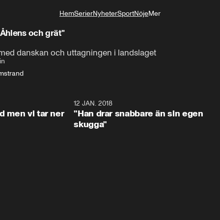
Hem
Serier
Nyheter
Sport
Nöje
Mer
Livsstil
Åhlens och grät"
ed danskan och uttagningen i landslaget
in
mstrand
4:21
12 JAN. 2018
4:2
d men vi tar ner
"Han drar snabbare än sin egen
skugga"