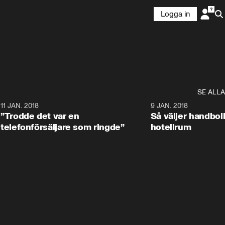
Logga in
SE ALLA
1
11 JAN. 2018
8:25
9 JAN. 2018
”Trodde det var en
Så väljer handbol
telefonförsäljare som ringde”
hotellrum