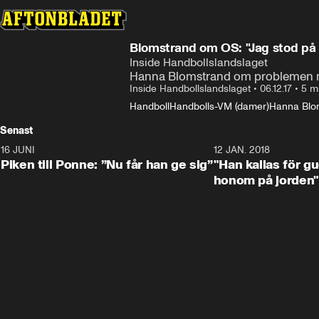
Blomstrand om OS: "Jag stod på 
Inside Handbollslandslaget
Hanna Blomstrand om problemen m
Inside Handbollslandslaget
•
06.12.17
•
5 m
Handboll
Handbolls-VM (damer)
Hanna Blo
Senast
16 JUNI
0:42
12 JAN. 2018
Piken till Ponne: ”Nu får han ge sig”
"Han kallas för gu
honom på jorden"