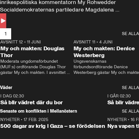
inrikespolitiska kommentatorn My Rohwedder 
Socialdemokraternas partiledare Magdalena 
Andersson till svars.
1
SE ALLA
AVSNITT 12
•
11 JUNI
26:27
AVSNITT 11
•
4 JUNI
2
My och makten: Douglas
My och makten: Denice
Thor
Westerberg
Moderata ungdomsförbundet 
Ungsvenskarnas 
(MUF:s) ordförande Douglas Thor 
förbundsordförande Denice 
gästar My och makten. I avsnittet 
Westerberg gästar My och makten.
diskuteras tonårsutvisningarna och 
avsnittet diskuteras migrationsfrå
hur Moderaterna ska locka väljare till 
och hur SD ska locka kvinnliga 
Väder
SE ALLA
valet i höst. 
väljare. 
I DAG 02:30
1:06
I GÅR 02:30
Så blir vädret där du bor
Så blir vädr
Senaste om konflikten i Mellanöstern
SE ALLA
NYHETER
•
17 FEB. 2025
0:45
NYHETER
•
16 F
500 dagar av krig i Gaza – se förödelsen
Nya vapen ti