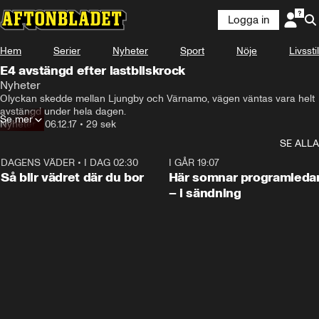
Logga in
Hem
Serier
Nyheter
Sport
Nöje
Livsstil
E4 avstängd efter lastbilskrock
Nyheter
Olyckan skedde mellan Ljungby och Värnamo, vägen väntas vara helt 
avstängd under hela dagen.
Se mer
Nyheter
•
06.12.17
•
29 sek
SE ALLA
DAGENS VÄDER
•
I DAG 02:30
1:06
I GÅR 19:07
Så blir vädret där du bor
Här somnar programleda
– i sändning