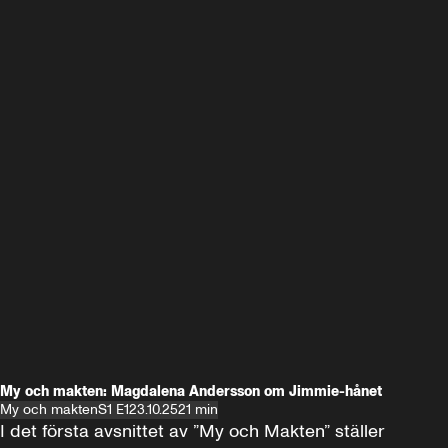
My och makten: Magdalena Andersson om Jimmie-hånet
My och makten
S1 E1
23.10.25
21 min
I det första avsnittet av ”My och Makten” ställer 