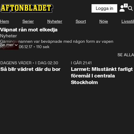
Logga in
Något gick fel
Hem
Serier
Nyheter
Sport
Nöje
Livsstil
Denna videofil kan inte spelas.
Väpnat rån mot elkedja
Fel kod
:
232011
Nyheter
Ladda om
Gärningsmannen var beväpnade med någon form av vapen
Se mer
Nyheter
•
06.12.17
•
110 sek
SE ALLA
DAGENS VÄDER
•
I DAG 02:30
1:06
I GÅR 21:41
Så blir vädret där du bor
Larmet: Misstänkt farligt
föremål i centrala
Stockholm