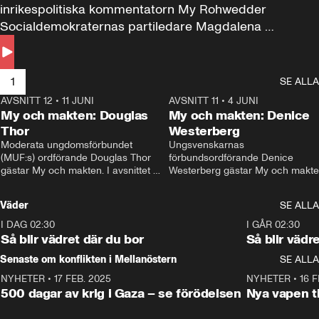
inrikespolitiska kommentatorn My Rohwedder 
Socialdemokraternas partiledare Magdalena 
Andersson till svars.
1
SE ALLA
AVSNITT 12
•
11 JUNI
26:27
AVSNITT 11
•
4 JUNI
2
My och makten: Douglas
My och makten: Denice
Thor
Westerberg
Moderata ungdomsförbundet 
Ungsvenskarnas 
(MUF:s) ordförande Douglas Thor 
förbundsordförande Denice 
gästar My och makten. I avsnittet 
Westerberg gästar My och makten.
diskuteras tonårsutvisningarna och 
avsnittet diskuteras migrationsfrå
hur Moderaterna ska locka väljare till 
och hur SD ska locka kvinnliga 
Väder
SE ALLA
valet i höst. 
väljare. 
I DAG 02:30
1:06
I GÅR 02:30
Så blir vädret där du bor
Så blir vädr
Senaste om konflikten i Mellanöstern
SE ALLA
NYHETER
•
17 FEB. 2025
0:45
NYHETER
•
16 F
500 dagar av krig i Gaza – se förödelsen
Nya vapen ti