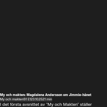
My och makten: Magdalena Andersson om Jimmie-hånet
My och makten
S1 E1
23.10.25
21 min
I det första avsnittet av ”My och Makten” ställer 