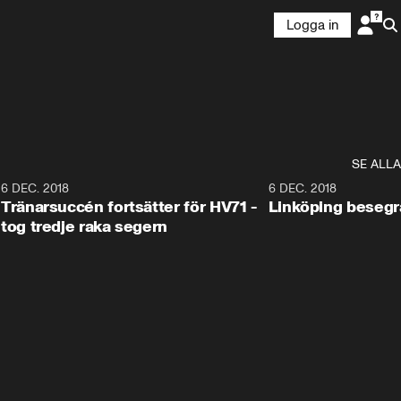
Logga in
SE ALLA
6
6 DEC. 2018
0:50
6 DEC. 2018
Tränarsuccén fortsätter för HV71 -
Linköping besegr
tog tredje raka segern