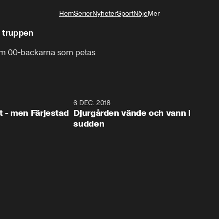
Hem
Serier
Nyheter
Sport
Nöje
Mer
Livsstil
a truppen
m 00-backarna som petas
0:35
6 DEC. 2018
0:5
t - men Färjestad
Djurgården vände och vann i
sudden