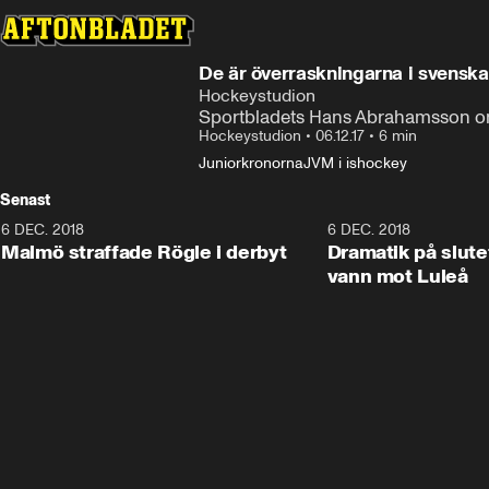
De är överraskningarna i svensk
Hockeystudion
Sportbladets Hans Abrahamsson o
Hockeystudion
•
06.12.17
•
6 min
Juniorkronorna
JVM i ishockey
Senast
6 DEC. 2018
0:50
6 DEC. 2018
Malmö straffade Rögle i derbyt
Dramatik på slute
vann mot Luleå