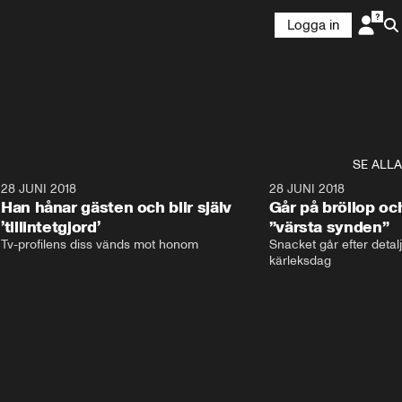
Logga in
SE ALLA
9
28 JUNI 2018
17:59
28 JUNI 2018
Han hånar gästen och blir själv
Går på bröllop oc
’tillintetgjord’
”värsta synden”
Tv-profilens diss vänds mot honom
Snacket går efter detalj
kärleksdag