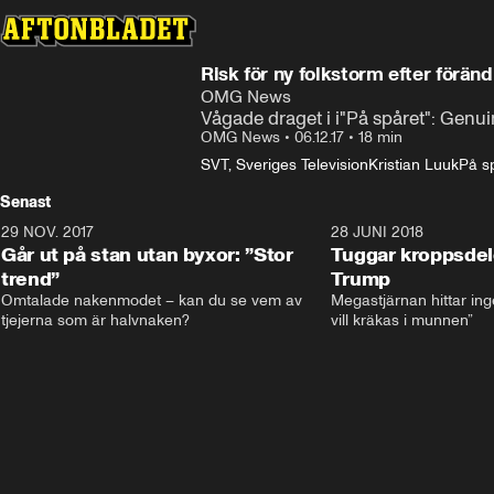
Risk för ny folkstorm efter föränd
OMG News
Vågade draget i i"På spåret": Genu
OMG News
•
06.12.17
•
18 min
SVT, Sveriges Television
Kristian Luuk
På s
Senast
29 NOV. 2017
14:21
28 JUNI 2018
Går ut på stan utan byxor: ”Stor
Tuggar kroppsde
trend”
Trump
Omtalade nakenmodet – kan du se vem av 
Megastjärnan hittar ing
tjejerna som är halvnaken?
vill kräkas i munnen”