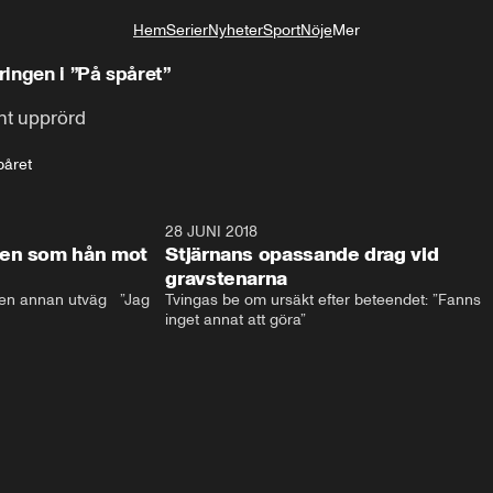
Hem
Serier
Nyheter
Sport
Nöje
Mer
Livsstil
ringen i ”På spåret”
int upprörd
påret
17:59
28 JUNI 2018
17:5
len som hån mot
Stjärnans opassande drag vid
gravstenarna
en annan utväg   ”Jag 
Tvingas be om ursäkt efter beteendet: ”Fanns 
inget annat att göra”