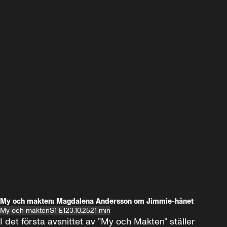
My och makten: Magdalena Andersson om Jimmie-hånet
My och makten
S1 E1
23.10.25
21 min
I det första avsnittet av ”My och Makten” ställer 