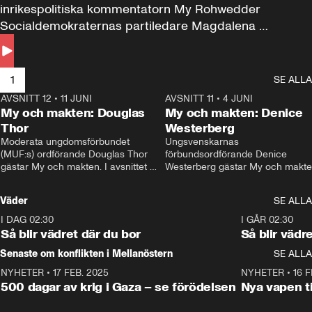
inrikespolitiska kommentatorn My Rohwedder 
Socialdemokraternas partiledare Magdalena 
Andersson till svars.
1
SE ALLA
AVSNITT 12
•
11 JUNI
26:27
AVSNITT 11
•
4 JUNI
2
My och makten: Douglas
My och makten: Denice
Thor
Westerberg
Moderata ungdomsförbundet 
Ungsvenskarnas 
(MUF:s) ordförande Douglas Thor 
förbundsordförande Denice 
gästar My och makten. I avsnittet 
Westerberg gästar My och makten.
diskuteras tonårsutvisningarna och 
avsnittet diskuteras migrationsfrå
hur Moderaterna ska locka väljare till 
och hur SD ska locka kvinnliga 
Väder
SE ALLA
valet i höst. 
väljare. 
I DAG 02:30
1:06
I GÅR 02:30
Så blir vädret där du bor
Så blir vädr
Senaste om konflikten i Mellanöstern
SE ALLA
NYHETER
•
17 FEB. 2025
0:45
NYHETER
•
16 F
500 dagar av krig i Gaza – se förödelsen
Nya vapen ti