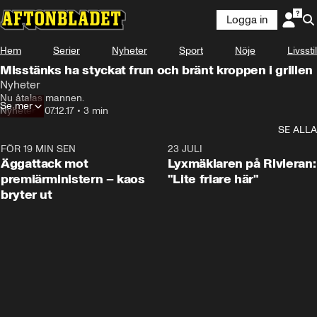
Logga in
Hem
Serier
Nyheter
Sport
Nöje
Livsstil
Misstänks ha styckat frun och bränt kroppen i grillen
Nyheter
Nu åtalas mannen.
Se mer
Nyheter
•
07.12.17
•
3 min
SE ALLA
FÖR 19 MIN SEN
0:37
23 JULI
Äggattack mot
Lyxmäklaren på Rivieran:
premiärministern – kaos
"Lite friare här"
bryter ut