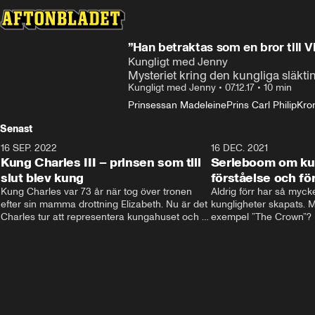
”Han betraktas som en bror till V
Kungligt med Jenny
Mysteriet kring den kungliga släkt
Kungligt med Jenny
•
07.12.17
•
10 min
Prinsessan Madeleine
Prins Carl Philip
Kro
Senast
16 SEP. 2022
3:40
16 DEC. 2021
Kung Charles III – prinsen som till
Serieboom om kun
slut blev kung
förståelse och för
Kung Charles var 73 år när tog över tronen 
Aldrig förr har så mycke
efter sin mamma drottning Elizabeth. Nu är det 
kungligheter skapats. Me
Charles tur att representera kungahuset och 
exempel ”The Crown”? Fr
Storbritannien och sätta sin egen prägel på 
ministernivå i Storbritan
den kungliga rollen.
har både gett förståelse 
kungligheterna. Och de
kommer inte undan: två
är på gång.