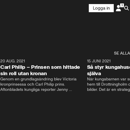
Logga in
SE ALLA
5
20 AUG. 2021
3:35
15 JUNI 2021
Carl Philip – Prinsen som hittade
Så styr kungahus
sin roll utan kronan
själva
Genom en grundlagsändring blev Victoria  
När kungabarnen var sm
kronprinsessa och Carl Philip prins. 
hem till Drottningholm oc
Aftonbladets kungliga reporter Jenny 
bilder. Det är en strate
Alexandersson och kungliga experten Sara 
avlägsen i dag. Nu styrs
Ericsson berättar om prins Carl Philips liv och 
Instagram och Facebook
han väg att finna sin roll utan kronan. De 
Kungahusets sociala med
berättar om hans stora intresse och hur han 
skyltfönster ut mot folk
fick sin kärlek Sofia.
pr. Följarna får en känsl
men kom ihåg att bakom
dessa konton finns en st