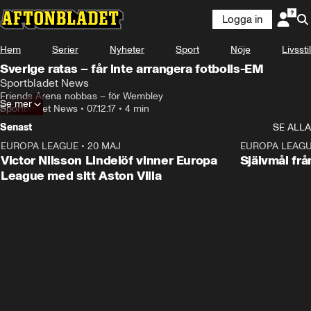
Logga in
Hem
Serier
Nyheter
Sport
Nöje
Livsstil
Sverige ratas – får inte arrangera fotbolls-EM
Sportbladet News
Friends Arena nobbas – för Wembley
Se mer
Sportbladet News
•
07.12.17
•
4 min
Senast
SE ALLA
EUROPA LEAGUE
•
20 MAJ
1:32
EUROPA LEAG
Victor Nilsson Lindelöf vinner Europa
Självmål frå
League med sitt Aston Villa