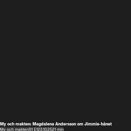
My och makten: Magdalena Andersson om Jimmie-hånet
My och makten
S1 E1
23.10.25
21 min