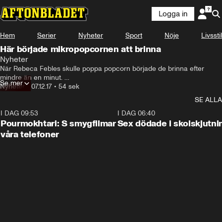
Logga in
Hem
Serier
Nyheter
Sport
Nöje
Livsstil
Här började mikropopcornen att brinna
Nyheter
När Rebeca Febles skulle poppa popcorn började de brinna efter 
mindre än en minut. 

Se mer
Mikron totalförstördes.
Nyheter
•
07.12.17
•
54 sek
SE ALLA
I DAG 09:53
1:36
I DAG 06:40
Pourmokhtari: S smygfilmar
Sex dödade i skolskjutni
våra telefoner