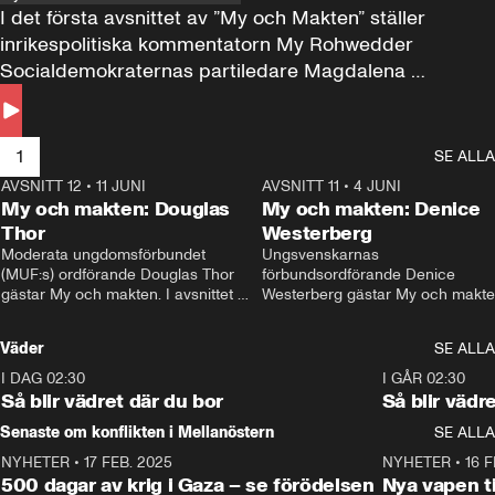
I det första avsnittet av ”My och Makten” ställer 
inrikespolitiska kommentatorn My Rohwedder 
Socialdemokraternas partiledare Magdalena 
Andersson till svars.
1
SE ALLA
AVSNITT 12
•
11 JUNI
26:27
AVSNITT 11
•
4 JUNI
2
My och makten: Douglas
My och makten: Denice
Thor
Westerberg
Moderata ungdomsförbundet 
Ungsvenskarnas 
(MUF:s) ordförande Douglas Thor 
förbundsordförande Denice 
gästar My och makten. I avsnittet 
Westerberg gästar My och makten.
diskuteras tonårsutvisningarna och 
avsnittet diskuteras migrationsfrå
hur Moderaterna ska locka väljare till 
och hur SD ska locka kvinnliga 
Väder
SE ALLA
valet i höst. 
väljare. 
I DAG 02:30
1:06
I GÅR 02:30
Så blir vädret där du bor
Så blir vädr
Senaste om konflikten i Mellanöstern
SE ALLA
NYHETER
•
17 FEB. 2025
0:45
NYHETER
•
16 F
500 dagar av krig i Gaza – se förödelsen
Nya vapen ti