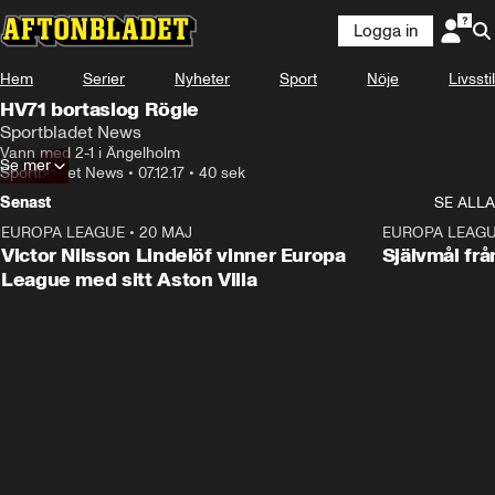
Logga in
Hem
Serier
Nyheter
Sport
Nöje
Livsstil
HV71 bortaslog Rögle
Sportbladet News
Vann med 2-1 i Ängelholm
Se mer
Sportbladet News
•
07.12.17
•
40 sek
Senast
SE ALLA
EUROPA LEAGUE
•
20 MAJ
1:32
EUROPA LEAG
Victor Nilsson Lindelöf vinner Europa
Självmål frå
League med sitt Aston Villa