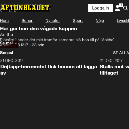
Logga in
Hem
Serier
Nyheter
Sport
Nöje
Livsstil
Här gör hon den vågade kuppen
Anitha
Plötsligt händer det mitt framför kameran slå hon till på "Anitha"
Se mer
Anitha
•
08.12.17
•
28 min
Senast
SE ALLA
21 DEC. 2017
25:51
21 DEC. 2017
Dejtapp-beroendet fick honom att lägga
Ställs mot 
av
tilltaget