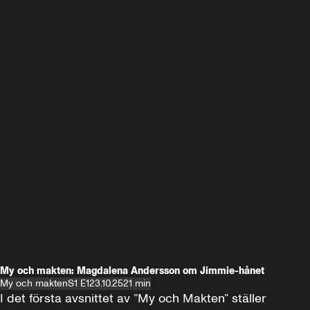
My och makten: Magdalena Andersson om Jimmie-hånet
My och makten
S1 E1
23.10.25
21 min
I det första avsnittet av ”My och Makten” ställer 