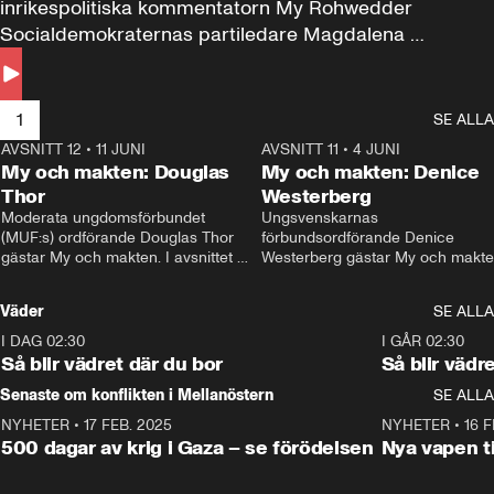
inrikespolitiska kommentatorn My Rohwedder 
Socialdemokraternas partiledare Magdalena 
Andersson till svars.
1
SE ALLA
AVSNITT 12
•
11 JUNI
26:27
AVSNITT 11
•
4 JUNI
2
My och makten: Douglas
My och makten: Denice
Thor
Westerberg
Moderata ungdomsförbundet 
Ungsvenskarnas 
(MUF:s) ordförande Douglas Thor 
förbundsordförande Denice 
gästar My och makten. I avsnittet 
Westerberg gästar My och makten.
diskuteras tonårsutvisningarna och 
avsnittet diskuteras migrationsfrå
hur Moderaterna ska locka väljare till 
och hur SD ska locka kvinnliga 
Väder
SE ALLA
valet i höst. 
väljare. 
I DAG 02:30
1:06
I GÅR 02:30
Så blir vädret där du bor
Så blir vädr
Senaste om konflikten i Mellanöstern
SE ALLA
NYHETER
•
17 FEB. 2025
0:45
NYHETER
•
16 F
500 dagar av krig i Gaza – se förödelsen
Nya vapen ti