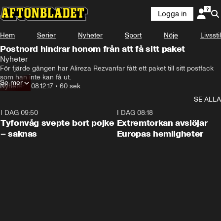
Logga in
Hem
Serier
Nyheter
Sport
Nöje
Livsstil
Postnord hindrar honom från att få sitt paket
Nyheter
För fjärde gången har Alireza Rezvanfar fått ett paket till sitt postfack 
som han inte kan få ut.
Se mer
Nyheter
•
08.12.17
•
60 sek
SE ALLA
I DAG 09:50
0:53
I DAG 08:18
Tyfonvåg svepte bort pojke
Extremtorkan avslöjar
– saknas
Europas hemligheter