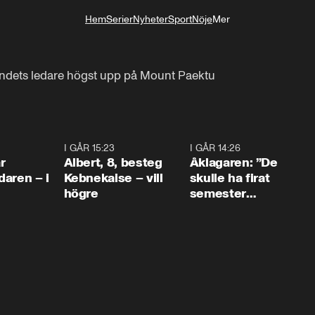
Hem
Serier
Nyheter
Sport
Nöje
Mer
Livsstil
landets ledare högst upp på Mount Paektu
0:45
I GÅR 15:23
0:54
I GÅR 14:26
1:5
r
Albert, 8, besteg
Åklagaren: ”De
aren – i
Kebnekaise – vill
skulle ha firat
högre
semester
tillsammans”