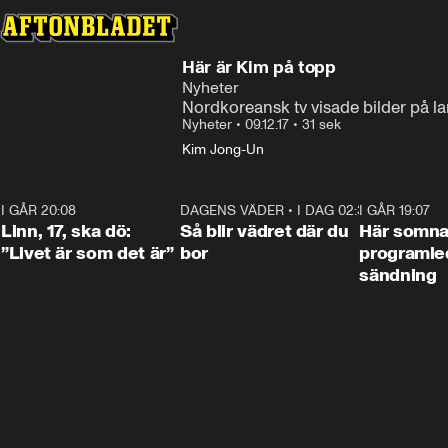
Här är Kim på topp
Nyheter
Nordkoreansk tv visade bilder på 
Nyheter
•
09.12.17
•
31 sek
Kim Jong-Un
I GÅR 20:08
4:38
DAGENS VÄDER
•
I DAG 02:30
1:06
I GÅR 19:07
Linn, 17, ska dö:
Så blir vädret där du
Här somna
”Livet är som det är”
bor
programled
sändning