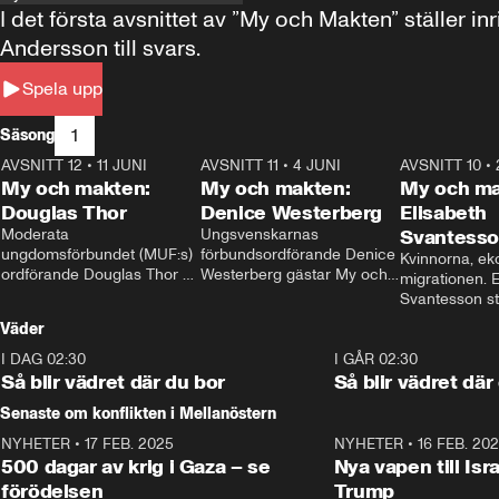
I det första avsnittet av ”My och Makten” ställe
Andersson till svars.
Spela upp
1
Säsong
AVSNITT 12
•
11 JUNI
26:27
AVSNITT 11
•
4 JUNI
23:40
AVSNITT 10
•
My och makten:
My och makten:
My och ma
Douglas Thor
Denice Westerberg
Elisabeth
Moderata 
Ungsvenskarnas 
Svantess
ungdomsförbundet (MUF:s) 
förbundsordförande Denice 
Kvinnorna, ek
ordförande Douglas Thor 
Westerberg gästar My och 
migrationen. E
gästar My och makten. I 
makten. I avsnittet 
Svantesson stäl
avsnittet diskuteras 
diskuteras migrationsfrågan 
när finansmini
Väder
tonårsutvisningarna och hur 
och hur SD ska locka 
Moderaterna ska locka 
kvinnliga väljare. 
I DAG 02:30
1:06
I GÅR 02:30
väljare till valet i höst. 
Så blir vädret där du bor
Så blir vädret där
Senaste om konflikten i Mellanöstern
NYHETER
•
17 FEB. 2025
0:45
NYHETER
•
16 FEB. 20
500 dagar av krig i Gaza – se
Nya vapen till Isr
förödelsen
Trump