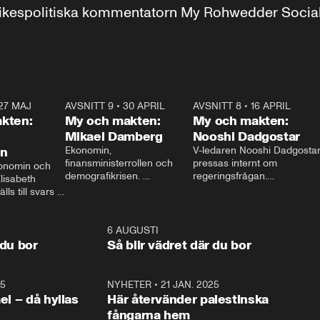
r inrikespolitiska kommentatorn My Rohwedder Soci
27 MAJ
3:51
AVSNITT 9
•
30 APRIL
24:00
AVSNITT 8
•
16 APRIL
25:1
kten:
My och makten:
My och makten:
Mikael Damberg
Nooshi Dadgostar
on
Ekonomin, 
V-ledaren Nooshi Dadgostar
finansministerrollen och 
pressas internt om 
onomin och 
demografikrisen. 
regeringsfrågan.

lisabeth 
Oppositionen ställs till svars 
I Aftonbladets 
ls till svars 
när Socialdemokraternas 
partiledarutfrågning ”My 
stern gästar 
Mikael Damberg gästar My 
och Makten” sätter hon ner 
My och Makten. 
och Makten. 
foten mot kritikerna:

1:06
6 AUGUSTI
1:0
– Vi ställer upp i val. Ska vi 
 du bor
Så blir vädret där du bor
vara med så sitter vi förstås 
25
1:22
NYHETER
•
21 JAN. 2025
0:5
ael – då hyllas
Här återvänder palestinska
fångarna hem