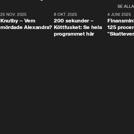
SE ALLA
3
25 NOV. 2025
31:05
8 OKT. 2025
4:29
4 JUNI 2025
Knutby – Vem
200 sekunder –
Finansmin
mördade Alexandra?
Köttfusket: Se hela
125 procent
programmet här
"Skattever
viktig uppg