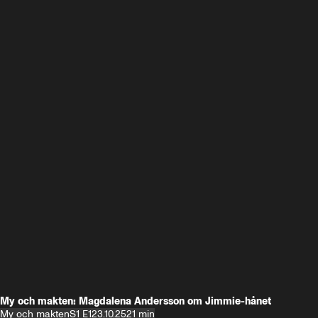
My och makten: Magdalena Andersson om Jimmie-hånet
My och makten
S1 E1
23.10.25
21 min