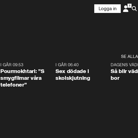
Logga in
SE ALLA
4
I GÅR 09:53
1:36
I GÅR 06:40
0:47
DAGENS VÄD
Pourmokhtari: ”S
Sex dödade i
Så blir väd
smygfilmar våra
skolskjutning
bor
telefoner”