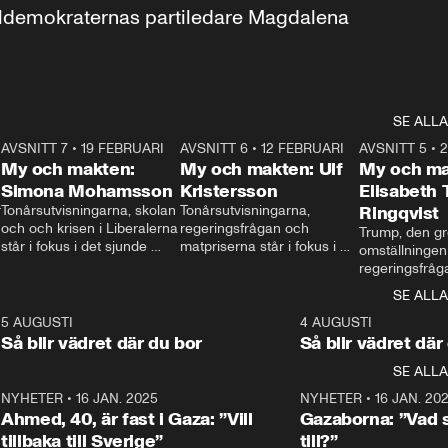
aldemokraternas partiledare Magdalena 
SE ALLA
7
AVSNITT 7
•
19 FEBRUARI
24:30
AVSNITT 6
•
12 FEBRUARI
27:30
AVSNITT 5
•
My och makten:
My och makten: Ulf
My och ma
Simona Mohamsson
Kristersson
Elisabeth
 
Tonårsutvisningarna, skolan 
Tonårsutvisningarna, 
Ringqvist
och och krisen i Liberalerna 
regeringsfrågan och 
Trump, den gr
står i fokus i det sjunde 
matpriserna står i fokus i 
omställningen
avsnittet av ”My och 
det sjätte avsnittet av ”My 
regeringsfråga
makten”. Se när 
och makten”. Se när 
centrum i det 
SE ALLA
Aftonbladets inrikespolitiska 
Aftonbladets inrikespolitiska 
avsnittet av ”
kommentator My 
kommentator My 
6
5 AUGUSTI
1:06
4 AUGUSTI
Makten”. Se nä
Rohwedder ställer 
Rohwedder ställer 
Så blir vädret där du bor
Så blir vädret där
Aftonbladets in
utbildnings- och 
statsminister Ulf Kristersson 
kommentator 
SE ALLA
integrationsminister Simona 
till svars.
Rohwedder stäl
Mohamsson till svars.
Centerpartiets
2
NYHETER
•
16 JAN. 2025
1:01
NYHETER
•
16 JAN. 20
Thand Ring till
Ahmed, 40, är fast i Gaza: ”Vill
Gazaborna: ”Vad s
tillbaka till Sverige”
till?”