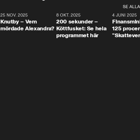
SE ALLA
3
25 NOV. 2025
31:05
8 OKT. 2025
4:29
4 JUNI 2025
Knutby – Vem
200 sekunder –
Finansmin
mördade Alexandra?
Köttfusket: Se hela
125 procent
programmet här
"Skattever
viktig uppg