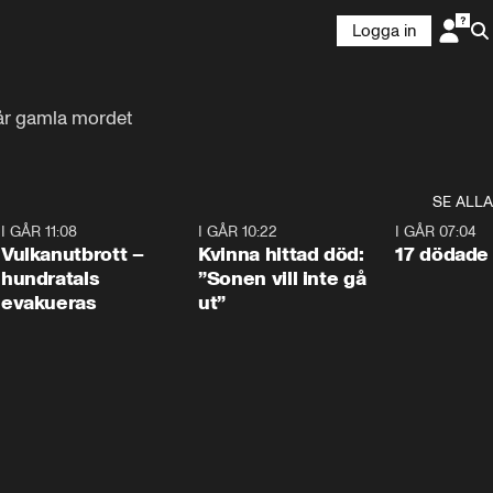
Logga in
 år gamla mordet
SE ALLA
4
I GÅR 11:08
0:27
I GÅR 10:22
1:12
I GÅR 07:04
Vulkanutbrott –
Kvinna hittad död:
17 dödade 
hundratals
”Sonen vill inte gå
evakueras
ut”