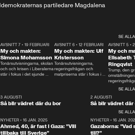
aldemokraternas partiledare Magdalena 
SE ALLA
7
AVSNITT 7
•
19 FEBRUARI
24:30
AVSNITT 6
•
12 FEBRUARI
27:30
AVSNITT 5
•
My och makten:
My och makten: Ulf
My och ma
Simona Mohamsson
Kristersson
Elisabeth
 
Tonårsutvisningarna, skolan 
Tonårsutvisningarna, 
Ringqvist
och och krisen i Liberalerna 
regeringsfrågan och 
Trump, den gr
står i fokus i det sjunde 
matpriserna står i fokus i 
omställningen
avsnittet av ”My och 
det sjätte avsnittet av ”My 
regeringsfråga
makten”. Se när 
och makten”. Se när 
centrum i det 
SE ALLA
Aftonbladets inrikespolitiska 
Aftonbladets inrikespolitiska 
avsnittet av ”
kommentator My 
kommentator My 
6
3 AUGUSTI
1:06
2 AUGUSTI
Makten”. Se nä
Rohwedder ställer 
Rohwedder ställer 
Så blir vädret där du bor
Så blir vädret där
Aftonbladets in
utbildnings- och 
statsminister Ulf Kristersson 
kommentator 
SE ALLA
integrationsminister Simona 
till svars.
Rohwedder stäl
Mohamsson till svars.
Centerpartiets
2
NYHETER
•
16 JAN. 2025
1:01
NYHETER
•
16 JAN. 20
Thand Ring till
Ahmed, 40, är fast i Gaza: ”Vill
Gazaborna: ”Vad s
tillbaka till Sverige”
till?”