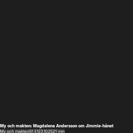
My och makten: Magdalena Andersson om Jimmie-hånet
My och makten
S1 E1
23.10.25
21 min