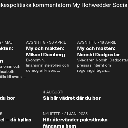
r inrikespolitiska kommentatorn My Rohwedder Soci
27 MAJ
3:51
AVSNITT 9
•
30 APRIL
24:00
AVSNITT 8
•
16 APRIL
25:1
kten:
My och makten:
My och makten:
Mikael Damberg
Nooshi Dadgostar
on
Ekonomin, 
V-ledaren Nooshi Dadgostar
finansministerrollen och 
pressas internt om 
onomin och 
demografikrisen. 
regeringsfrågan.

lisabeth 
Oppositionen ställs till svars 
I Aftonbladets 
ls till svars 
när Socialdemokraternas 
partiledarutfrågning ”My 
stern gästar 
Mikael Damberg gästar My 
och Makten” sätter hon ner 
My och Makten. 
och Makten. 
foten mot kritikerna:

1:06
4 AUGUSTI
1:0
– Vi ställer upp i val. Ska vi 
 du bor
Så blir vädret där du bor
vara med så sitter vi förstås 
25
1:22
NYHETER
•
21 JAN. 2025
0:5
ael – då hyllas
Här återvänder palestinska
fångarna hem