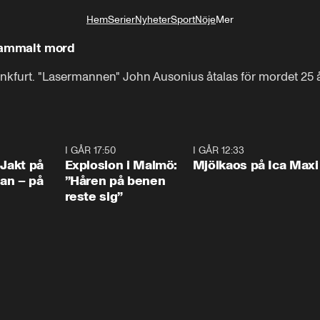
Hem
Serier
Nyheter
Sport
Nöje
Mer
Livsstil
 gammalt mord
ankfurt. "Lasermannen" John Ausonius åtalas för mordet 25
0:33
I GÅR 17:50
1:10
I GÅR 12:33
0:2
 Jakt på
Explosion i Malmö:
Mjölkaos på Ica Maxi
an – på
”Håren på benen
reste sig”