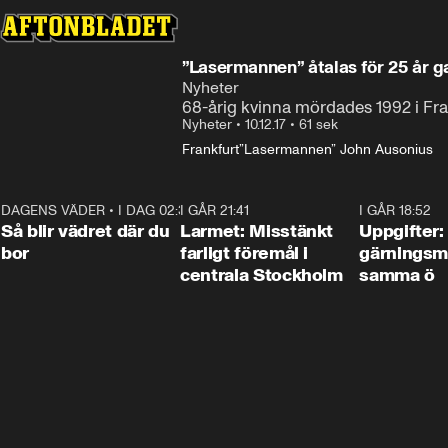
”Lasermannen” åtalas för 25 år
Nyheter
68-årig kvinna mördades 1992 i Fr
Nyheter
•
10.12.17
•
61 sek
Frankfurt
”Lasermannen” John Ausonius
DAGENS VÄDER
•
I DAG 02:30
1:06
I GÅR 21:41
0:35
I GÅR 18:52
Så blir vädret där du
Larmet: Misstänkt
Uppgifter:
bor
farligt föremål i
gärningsm
centrala Stockholm
samma ö