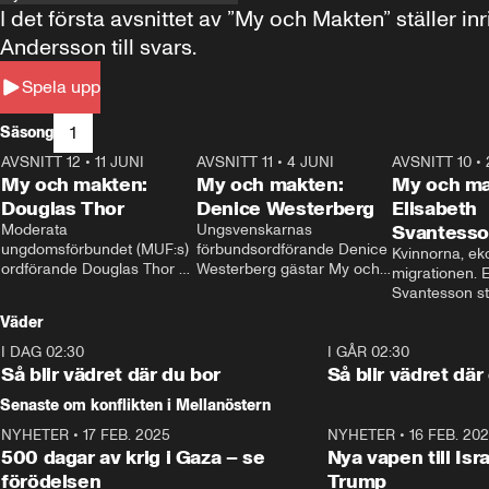
I det första avsnittet av ”My och Makten” ställe
Andersson till svars.
Spela upp
1
Säsong
AVSNITT 12
•
11 JUNI
26:27
AVSNITT 11
•
4 JUNI
23:40
AVSNITT 10
•
My och makten:
My och makten:
My och ma
Douglas Thor
Denice Westerberg
Elisabeth
Moderata 
Ungsvenskarnas 
Svantess
ungdomsförbundet (MUF:s) 
förbundsordförande Denice 
Kvinnorna, ek
ordförande Douglas Thor 
Westerberg gästar My och 
migrationen. E
gästar My och makten. I 
makten. I avsnittet 
Svantesson stäl
avsnittet diskuteras 
diskuteras migrationsfrågan 
när finansmini
Väder
tonårsutvisningarna och hur 
och hur SD ska locka 
Moderaterna ska locka 
kvinnliga väljare. 
I DAG 02:30
1:06
I GÅR 02:30
väljare till valet i höst. 
Så blir vädret där du bor
Så blir vädret där
Senaste om konflikten i Mellanöstern
NYHETER
•
17 FEB. 2025
0:45
NYHETER
•
16 FEB. 20
500 dagar av krig i Gaza – se
Nya vapen till Isr
förödelsen
Trump