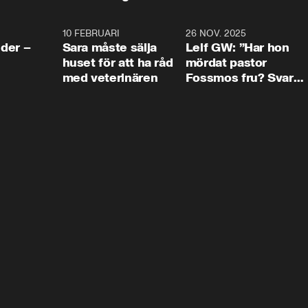
4:24
10 FEBRUARI
4:13
26 NOV. 2025
8:1
der –
Sara måste sälja
Leif GW: ”Har hon
huset för att ha råd
mördat pastor
med veterinären
Fossmos fru? Svar
nej.”