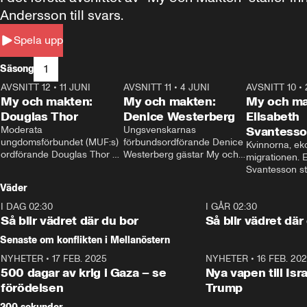
Andersson till svars.
Spela upp
1
Säsong
AVSNITT 12
•
11 JUNI
26:27
AVSNITT 11
•
4 JUNI
23:40
AVSNITT 10
•
My och makten:
My och makten:
My och ma
Douglas Thor
Denice Westerberg
Elisabeth
Moderata 
Ungsvenskarnas 
Svantess
ungdomsförbundet (MUF:s) 
förbundsordförande Denice 
Kvinnorna, ek
ordförande Douglas Thor 
Westerberg gästar My och 
migrationen. E
gästar My och makten. I 
makten. I avsnittet 
Svantesson stäl
avsnittet diskuteras 
diskuteras migrationsfrågan 
när finansmini
Väder
tonårsutvisningarna och hur 
och hur SD ska locka 
Moderaterna ska locka 
kvinnliga väljare. 
I DAG 02:30
1:06
I GÅR 02:30
väljare till valet i höst. 
Så blir vädret där du bor
Så blir vädret där
Senaste om konflikten i Mellanöstern
NYHETER
•
17 FEB. 2025
0:45
NYHETER
•
16 FEB. 20
500 dagar av krig i Gaza – se
Nya vapen till Isr
förödelsen
Trump