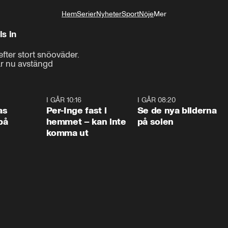
Hem
Serier
Nyheter
Sport
Nöje
Mer
Livsstil
ls in
fter stort snöoväder.

 är nu avstängd
0:45
I GÅR 10:16
1:26
I GÅR 08:20
0:3
as
Per-Inge fast i
Se de nya bilderna
på
hemmet – kan inte
på solen
komma ut