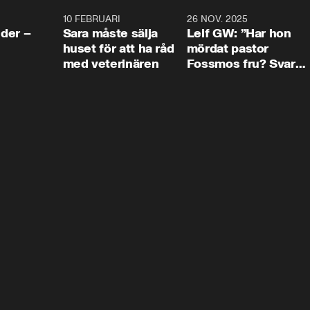
4:24
10 FEBRUARI
4:13
26 NOV. 2025
8:1
der –
Sara måste sälja
Leif GW: ”Har hon
huset för att ha råd
mördat pastor
med veterinären
Fossmos fru? Svar
nej.”