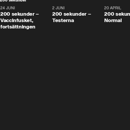
200 sekunder
24 JUNI
5:00
2 JUNI
4:23
20 APRIL
200 sekunder –
200 sekunder –
200 sekun
Vaccinfusket,
Testerna
Normal
fortsättningen