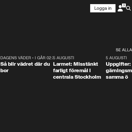
Logga in
SE ALLA
1
DAGENS VÄDER
•
I GÅR 02:30
1:06
5 AUGUSTI
0:35
5 AUGUSTI
Så blir vädret där du
Larmet: Misstänkt
Uppgifter:
bor
farligt föremål i
gärningsm
centrala Stockholm
samma ö