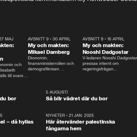
27 MAJ
3:51
AVSNITT 9
•
30 APRIL
24:00
AVSNITT 8
•
16 APRIL
25:1
kten:
My och makten:
My och makten:
Mikael Damberg
Nooshi Dadgostar
on
Ekonomin, 
V-ledaren Nooshi Dadgostar
finansministerrollen och 
pressas internt om 
onomin och 
demografikrisen. 
regeringsfrågan.

lisabeth 
Oppositionen ställs till svars 
I Aftonbladets 
ls till svars 
när Socialdemokraternas 
partiledarutfrågning ”My 
stern gästar 
Mikael Damberg gästar My 
och Makten” sätter hon ner 
My och Makten. 
och Makten. 
foten mot kritikerna:

1:06
5 AUGUSTI
1:0
– Vi ställer upp i val. Ska vi 
 du bor
Så blir vädret där du bor
vara med så sitter vi förstås 
25
1:22
NYHETER
•
21 JAN. 2025
0:5
ael – då hyllas
Här återvänder palestinska
fångarna hem