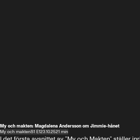
My och makten: Magdalena Andersson om Jimmie-hånet
My och makten
S1 E1
23.10.25
21 min
I det första avsnittet av ”My och Makten” ställe