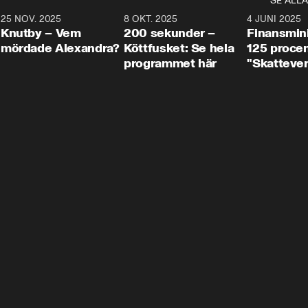
SE ALLA
3
25 NOV. 2025
31:05
8 OKT. 2025
4:29
4 JUNI 2025
Knutby – Vem
200 sekunder –
Finansmin
mördade Alexandra?
Köttfusket: Se hela
125 procent
programmet här
"Skattever
viktig uppg