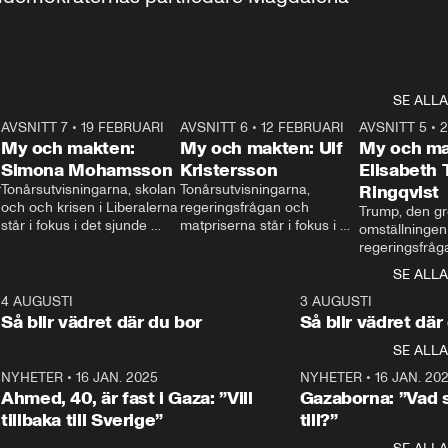
SE ALLA
7
AVSNITT 7
•
19 FEBRUARI
24:30
AVSNITT 6
•
12 FEBRUARI
27:30
AVSNITT 5
•
My och makten:
My och makten: Ulf
My och ma
Simona Mohamsson
Kristersson
Elisabeth
 
Tonårsutvisningarna, skolan 
Tonårsutvisningarna, 
Ringqvist
och och krisen i Liberalerna 
regeringsfrågan och 
Trump, den gr
står i fokus i det sjunde 
matpriserna står i fokus i 
omställningen
avsnittet av ”My och 
det sjätte avsnittet av ”My 
regeringsfråga
makten”. Se när 
och makten”. Se när 
centrum i det 
SE ALLA
Aftonbladets inrikespolitiska 
Aftonbladets inrikespolitiska 
avsnittet av ”
kommentator My 
kommentator My 
6
4 AUGUSTI
1:06
3 AUGUSTI
Makten”. Se nä
Rohwedder ställer 
Rohwedder ställer 
Så blir vädret där du bor
Så blir vädret där
Aftonbladets in
utbildnings- och 
statsminister Ulf Kristersson 
kommentator 
SE ALLA
integrationsminister Simona 
till svars.
Rohwedder stäl
Mohamsson till svars.
Centerpartiets
2
NYHETER
•
16 JAN. 2025
1:01
NYHETER
•
16 JAN. 20
Thand Ring till
Ahmed, 40, är fast i Gaza: ”Vill
Gazaborna: ”Vad s
tillbaka till Sverige”
till?”