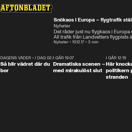
Snökaos i Europa – flygtrafik stäl
Nyheter
Det råder just nu flygkaos i Europa e
All trafik från Landvetters flygplats
Nyheter
•
10.12.17
•
3 min
DAGENS VÄDER
•
I DAG 02:30
1:06
I GÅR 19:07
0:42
I GÅR 12:19
Så blir vädret där du
Dramatiska scenen –
Här knock
bor
med mirakulöst slut
politikern 
stranden