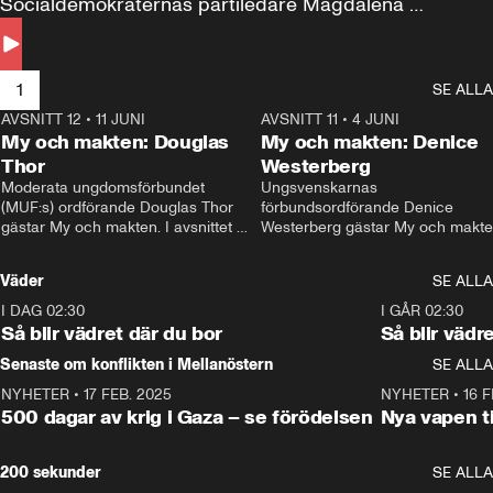
Socialdemokraternas partiledare Magdalena 
Andersson till svars.
1
SE ALLA
AVSNITT 12
•
11 JUNI
26:27
AVSNITT 11
•
4 JUNI
2
My och makten: Douglas
My och makten: Denice
Thor
Westerberg
Moderata ungdomsförbundet 
Ungsvenskarnas 
(MUF:s) ordförande Douglas Thor 
förbundsordförande Denice 
gästar My och makten. I avsnittet 
Westerberg gästar My och makten.
diskuteras tonårsutvisningarna och 
avsnittet diskuteras migrationsfrå
hur Moderaterna ska locka väljare till 
och hur SD ska locka kvinnliga 
Väder
SE ALLA
valet i höst. 
väljare. 
I DAG 02:30
1:06
I GÅR 02:30
Så blir vädret där du bor
Så blir vädr
Senaste om konflikten i Mellanöstern
SE ALLA
NYHETER
•
17 FEB. 2025
0:45
NYHETER
•
16 F
500 dagar av krig i Gaza – se förödelsen
Nya vapen ti
200 sekunder
SE ALLA