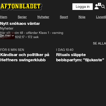
Logga in
Hem
Serier
Nyheter
Sport
Nöje
Livsstil
Nytt snökaos väntar
Nyheter
Här slå snön till - utfärdar Klass 1 - varning
Se mer
Nyheter
•
10.12.17
•
172 sek
SE ALLA
FÖR 6 MIN SEN
0:55
I DAG 10:40
Kändisar och politiker på
Rituals släppte
Heffners swingerklubb
bebisparfym: ”Sjukaste”