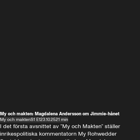
My och makten: Magdalena Andersson om Jimmie-hånet
My och makten
S1 E1
23.10.25
21 min
I det första avsnittet av ”My och Makten” ställer 
inrikespolitiska kommentatorn My Rohwedder 