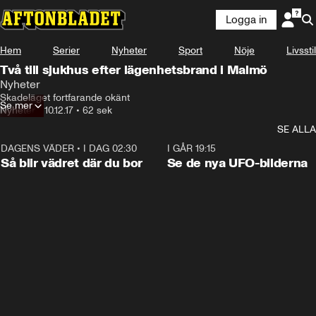
Logga in
Hem
Serier
Nyheter
Sport
Nöje
Livsstil
Två till sjukhus efter lägenhetsbrand i Malmö
Nyheter
Skadeläget fortfarande okänt
Se mer
Nyheter
•
10.12.17
•
62 sek
SE ALLA
DAGENS VÄDER
•
I DAG 02:30
1:06
I GÅR 19:15
Så blir vädret där du bor
Se de nya UFO-bilderna