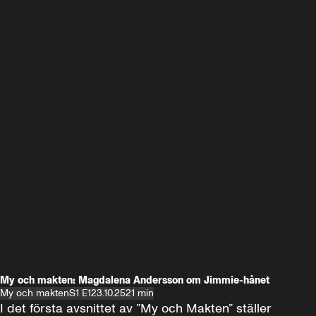
My och makten: Magdalena Andersson om Jimmie-hånet
My och makten
S1 E1
23.10.25
21 min
I det första avsnittet av ”My och Makten” ställer 