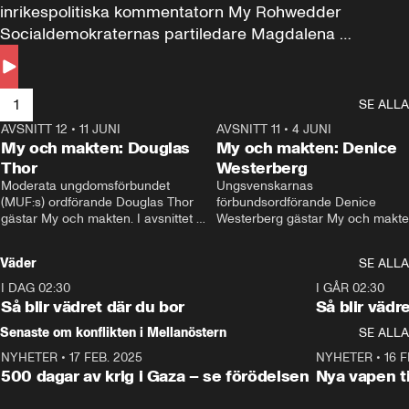
inrikespolitiska kommentatorn My Rohwedder 
Socialdemokraternas partiledare Magdalena 
Andersson till svars.
1
SE ALLA
AVSNITT 12
•
11 JUNI
26:27
AVSNITT 11
•
4 JUNI
2
My och makten: Douglas
My och makten: Denice
Thor
Westerberg
Moderata ungdomsförbundet 
Ungsvenskarnas 
(MUF:s) ordförande Douglas Thor 
förbundsordförande Denice 
gästar My och makten. I avsnittet 
Westerberg gästar My och makten.
diskuteras tonårsutvisningarna och 
avsnittet diskuteras migrationsfrå
hur Moderaterna ska locka väljare till 
och hur SD ska locka kvinnliga 
Väder
SE ALLA
valet i höst. 
väljare. 
I DAG 02:30
1:06
I GÅR 02:30
Så blir vädret där du bor
Så blir vädr
Senaste om konflikten i Mellanöstern
SE ALLA
NYHETER
•
17 FEB. 2025
0:45
NYHETER
•
16 F
500 dagar av krig i Gaza – se förödelsen
Nya vapen ti