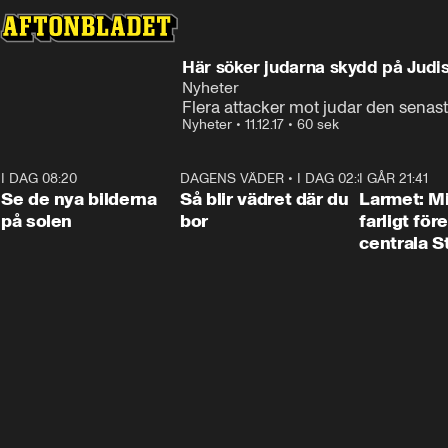
Här söker judarna skydd på Judi
Nyheter
Flera attacker mot judar den senas
Nyheter
•
11.12.17
•
60 sek
I DAG 08:20
0:19
DAGENS VÄDER
•
I DAG 02:30
1:06
I GÅR 21:41
Se de nya bilderna
Så blir vädret där du
Larmet: M
på solen
bor
farligt för
centrala 