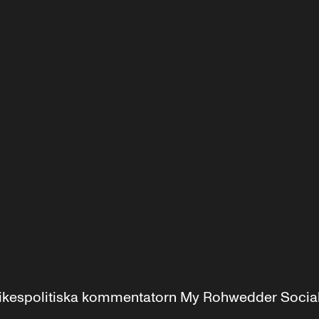
r inrikespolitiska kommentatorn My Rohwedder Soci