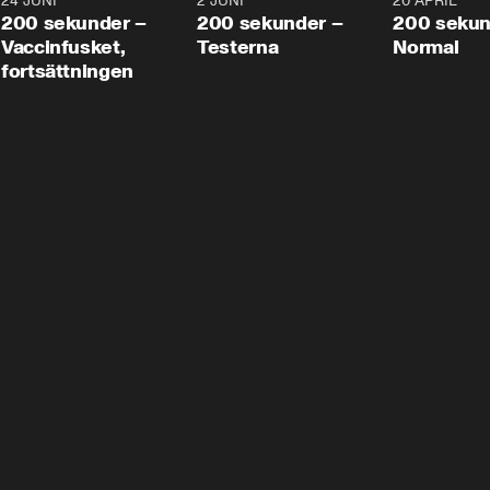
24 JUNI
5:00
2 JUNI
4:23
20 APRIL
200 sekunder –
200 sekunder –
200 sekun
Vaccinfusket,
Testerna
Normal
fortsättningen