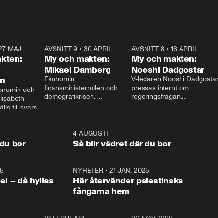
27 MAJ
3:51
AVSNITT 9
•
30 APRIL
24:00
AVSNITT 8
•
16 APRIL
25:1
kten:
My och makten:
My och makten:
Mikael Damberg
Nooshi Dadgostar
on
Ekonomin, 
V-ledaren Nooshi Dadgostar
finansministerrollen och 
pressas internt om 
onomin och 
demografikrisen. 
regeringsfrågan.

lisabeth 
Oppositionen ställs till svars 
I Aftonbladets 
ls till svars 
när Socialdemokraternas 
partiledarutfrågning ”My 
stern gästar 
Mikael Damberg gästar My 
och Makten” sätter hon ner 
My och Makten. 
och Makten. 
foten mot kritikerna:

1:06
4 AUGUSTI
1:0
– Vi ställer upp i val. Ska vi 
 du bor
Så blir vädret där du bor
vara med så sitter vi förstås 
25
1:22
NYHETER
•
21 JAN. 2025
0:5
ael – då hyllas
Här återvänder palestinska
fångarna hem