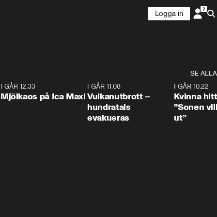
Logga in
SE ALLA
0
I GÅR 12:33
0:24
I GÅR 11:08
0:27
I GÅR 10:22
Mjölkaos på Ica Maxi
Vulkanutbrott –
Kvinna hit
hundratals
”Sonen vill
evakueras
ut”