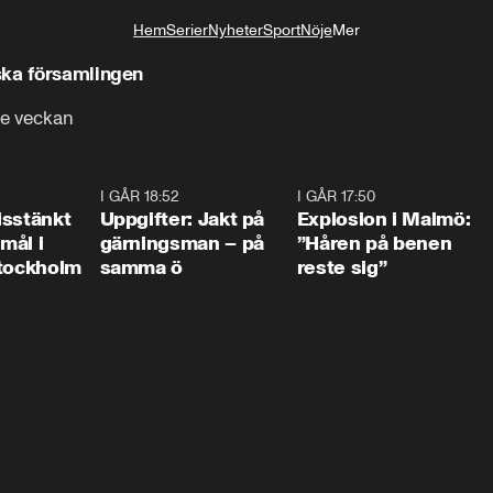
Hem
Serier
Nyheter
Sport
Nöje
Mer
Livsstil
ska församlingen
te veckan
0:35
I GÅR 18:52
0:33
I GÅR 17:50
1:1
isstänkt
Uppgifter: Jakt på
Explosion i Malmö:
emål i
gärningsman – på
”Håren på benen
Stockholm
samma ö
reste sig”