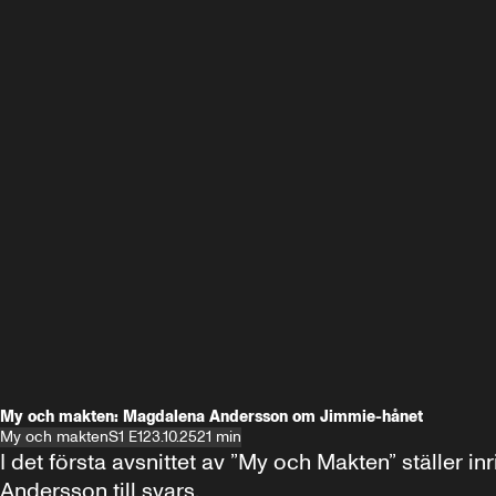
My och makten: Magdalena Andersson om Jimmie-hånet
My och makten
S1 E1
23.10.25
21 min
I det första avsnittet av ”My och Makten” ställe
Andersson till svars.