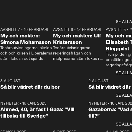
SE ALLA
7
AVSNITT 7
•
19 FEBRUARI
24:30
AVSNITT 6
•
12 FEBRUARI
27:30
AVSNITT 5
•
My och makten:
My och makten: Ulf
My och ma
Simona Mohamsson
Kristersson
Elisabeth
 
Tonårsutvisningarna, skolan 
Tonårsutvisningarna, 
Ringqvist
och och krisen i Liberalerna 
regeringsfrågan och 
Trump, den gr
står i fokus i det sjunde 
matpriserna står i fokus i 
omställningen
avsnittet av ”My och 
det sjätte avsnittet av ”My 
regeringsfråga
makten”. Se när 
och makten”. Se när 
centrum i det 
SE ALLA
Aftonbladets inrikespolitiska 
Aftonbladets inrikespolitiska 
avsnittet av ”
kommentator My 
kommentator My 
6
3 AUGUSTI
1:06
2 AUGUSTI
Makten”. Se nä
Rohwedder ställer 
Rohwedder ställer 
Så blir vädret där du bor
Så blir vädret där
Aftonbladets in
utbildnings- och 
statsminister Ulf Kristersson 
kommentator 
SE ALLA
integrationsminister Simona 
till svars.
Rohwedder stäl
Mohamsson till svars.
Centerpartiets
2
NYHETER
•
16 JAN. 2025
1:01
NYHETER
•
16 JAN. 20
Thand Ring till
Ahmed, 40, är fast i Gaza: ”Vill
Gazaborna: ”Vad s
tillbaka till Sverige”
till?”
SE ALLA