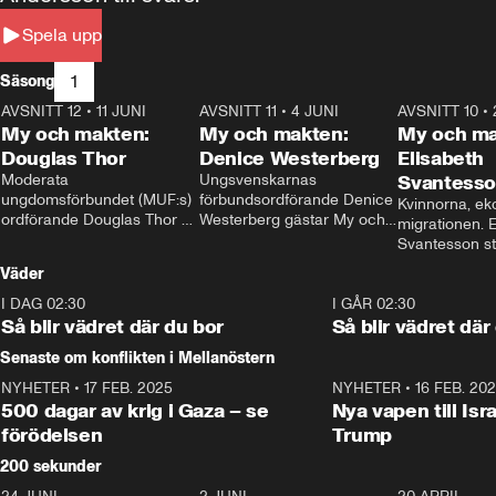
Spela upp
1
Säsong
AVSNITT 12
•
11 JUNI
26:27
AVSNITT 11
•
4 JUNI
23:40
AVSNITT 10
•
My och makten:
My och makten:
My och ma
Douglas Thor
Denice Westerberg
Elisabeth
Moderata 
Ungsvenskarnas 
Svantess
ungdomsförbundet (MUF:s) 
förbundsordförande Denice 
Kvinnorna, ek
ordförande Douglas Thor 
Westerberg gästar My och 
migrationen. E
gästar My och makten. I 
makten. I avsnittet 
Svantesson stäl
avsnittet diskuteras 
diskuteras migrationsfrågan 
när finansmini
Väder
tonårsutvisningarna och hur 
och hur SD ska locka 
Moderaterna ska locka 
kvinnliga väljare. 
I DAG 02:30
1:06
I GÅR 02:30
väljare till valet i höst. 
Så blir vädret där du bor
Så blir vädret där
Senaste om konflikten i Mellanöstern
NYHETER
•
17 FEB. 2025
0:45
NYHETER
•
16 FEB. 20
500 dagar av krig i Gaza – se
Nya vapen till Isr
förödelsen
Trump
200 sekunder