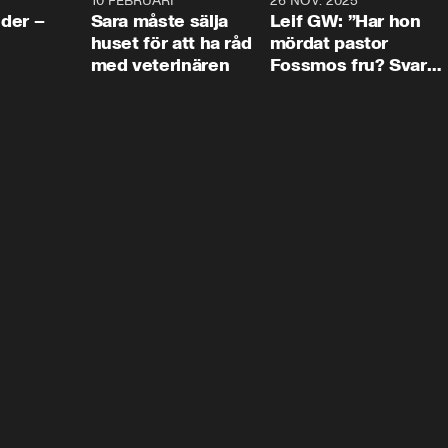
4:24
10 FEBRUARI
4:13
26 NOV. 2025
8:1
der –
Sara måste sälja
Leif GW: ”Har hon
huset för att ha råd
mördat pastor
med veterinären
Fossmos fru? Svar
nej.”