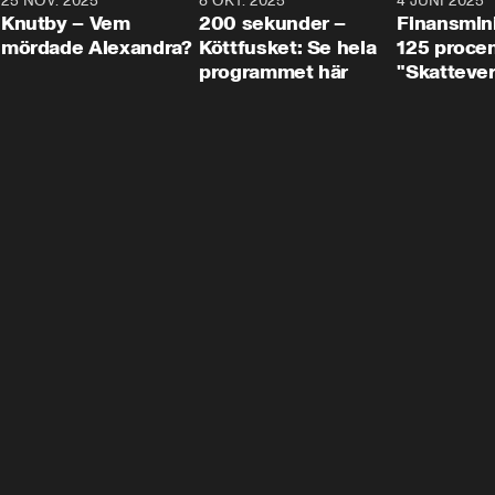
3
25 NOV. 2025
31:05
8 OKT. 2025
4:29
4 JUNI 2025
Knutby – Vem
200 sekunder –
Finansmin
mördade Alexandra?
Köttfusket: Se hela
125 procent
programmet här
"Skattever
viktig uppg