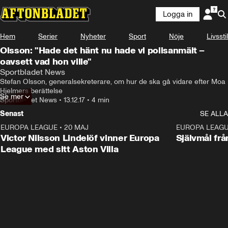
Logga in
Hem
Serier
Nyheter
Sport
Nöje
Livsstil
Olsson: "Hade det hänt nu hade vi polisanmält –
oavsett vad hon ville"
Sportbladet News
Stefan Olsson, generalsekreterare, om hur de ska gå vidare efter Moa 
Hjelmers berättelse
Se mer
Sportbladet News
•
13.12.17
•
4 min
Senast
SE ALLA
EUROPA LEAGUE
•
20 MAJ
1:32
EUROPA LEAG
Victor Nilsson Lindelöf vinner Europa
Självmål frå
League med sitt Aston Villa