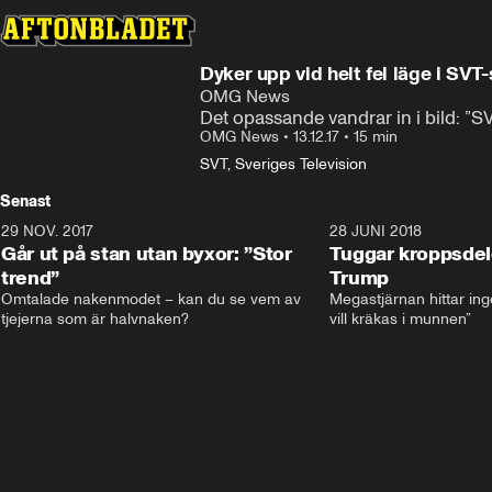
Dyker upp vid helt fel läge i SV
OMG News
Det opassande vandrar in i bild: ”S
OMG News
•
13.12.17
•
15 min
SVT, Sveriges Television
Senast
29 NOV. 2017
14:21
28 JUNI 2018
Går ut på stan utan byxor: ”Stor
Tuggar kroppsde
trend”
Trump
Omtalade nakenmodet – kan du se vem av 
Megastjärnan hittar ing
tjejerna som är halvnaken?
vill kräkas i munnen”