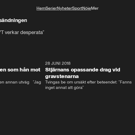
Hem
Serier
Nyheter
Sport
Nöje
Mer
Livsstil
T-sändningen
VT verkar desperata”
17:59
28 JUNI 2018
17:5
len som hån mot
Stjärnans opassande drag vid
gravstenarna
en annan utväg   ”Jag 
Tvingas be om ursäkt efter beteendet: ”Fanns 
inget annat att göra”