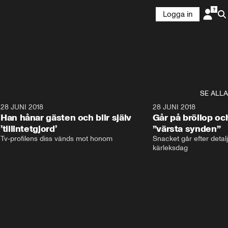
Logga in
SE ALLA
9
28 JUNI 2018
17:59
28 JUNI 2018
Han hånar gästen och blir själv
Går på bröllop oc
’tillintetgjord’
”värsta synden”
Tv-profilens diss vänds mot honom
Snacket går efter detalj
kärleksdag