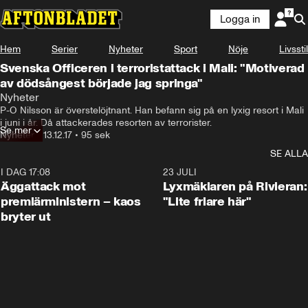
Logga in
Hem
Serier
Nyheter
Sport
Nöje
Livsstil
Svenska Officeren i terroristattack i Mali: "Motiverad
av dödsångest började jag springa"
Nyheter
P-O Nilsson är överstelöjtnant. Han befann sig på en lyxig resort i Mali 
i juni i år. Då attackerades resorten av terrorister.
Se mer
Nyheter
•
13.12.17
•
95 sek
SE ALLA
I DAG 17:08
0:37
23 JULI
Äggattack mot
Lyxmäklaren på Rivieran:
premiärministern – kaos
"Lite friare här"
bryter ut