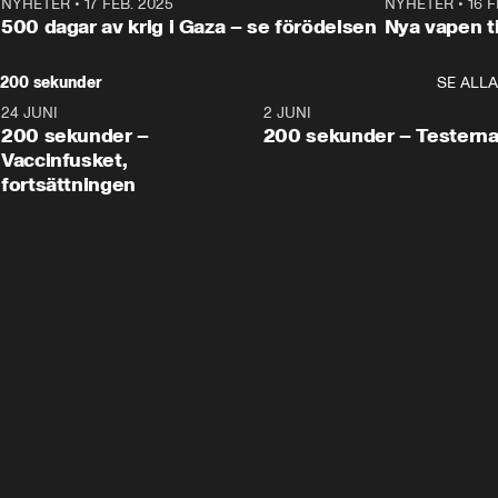
NYHETER
•
17 FEB. 2025
0:45
NYHETER
•
16 F
500 dagar av krig i Gaza – se förödelsen
Nya vapen ti
200 sekunder
SE ALLA
24 JUNI
5:00
2 JUNI
200 sekunder –
200 sekunder – Testern
Vaccinfusket,
fortsättningen