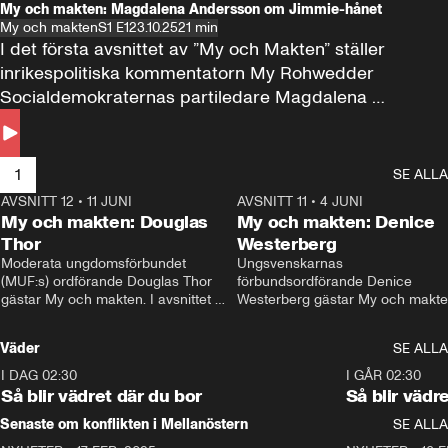
My och makten: Magdalena Andersson om Jimmie-hånet
My och makten
S1 E1
23.10.25
21 min
I det första avsnittet av ”My och Makten” ställer 
inrikespolitiska kommentatorn My Rohwedder 
Socialdemokraternas partiledare Magdalena 
Andersson till svars.
1
SE ALLA
AVSNITT 12
•
11 JUNI
26:27
AVSNITT 11
•
4 JUNI
2
My och makten: Douglas
My och makten: Denice
Thor
Westerberg
Moderata ungdomsförbundet 
Ungsvenskarnas 
(MUF:s) ordförande Douglas Thor 
förbundsordförande Denice 
gästar My och makten. I avsnittet 
Westerberg gästar My och makten.
diskuteras tonårsutvisningarna och 
avsnittet diskuteras migrationsfrå
hur Moderaterna ska locka väljare till 
och hur SD ska locka kvinnliga 
Väder
SE ALLA
valet i höst. 
väljare. 
I DAG 02:30
1:06
I GÅR 02:30
Så blir vädret där du bor
Så blir vädr
Senaste om konflikten i Mellanöstern
SE ALLA