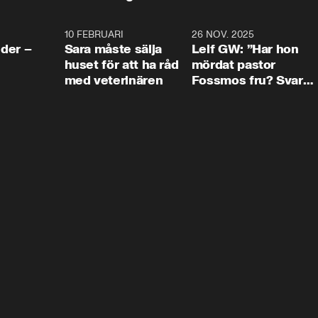
4:24
10 FEBRUARI
4:13
26 NOV. 2025
8:1
der –
Sara måste sälja
Leif GW: ”Har hon
huset för att ha råd
mördat pastor
med veterinären
Fossmos fru? Svar
nej.”