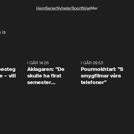
Hem
Serier
Nyheter
Sport
Nöje
Mer
Livsstil
 is
0:54
I GÅR 14:26
1:54
I GÅR 09:53
1:3
 besteg
Åklagaren: ”De
Pourmokhtari: ”S
 – vill
skulle ha firat
smygfilmar våra
semester
telefoner”
tillsammans”