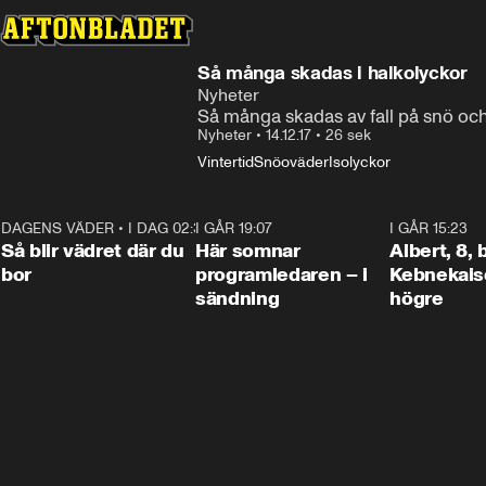
Så många skadas i halkolyckor
Nyheter
Så många skadas av fall på snö och
Nyheter
•
14.12.17
•
26 sek
Vintertid
Snöoväder
Isolyckor
DAGENS VÄDER
•
I DAG 02:30
1:06
I GÅR 19:07
0:45
I GÅR 15:23
Så blir vädret där du
Här somnar
Albert, 8,
bor
programledaren – i
Kebnekaise
sändning
högre