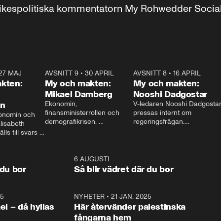
r inrikespolitiska kommentatorn My Rohwedder Soci
27 MAJ
3:51
AVSNITT 9
•
30 APRIL
24:00
AVSNITT 8
•
16 APRIL
25:1
kten:
My och makten:
My och makten:
Mikael Damberg
Nooshi Dadgostar
on
Ekonomin, 
V-ledaren Nooshi Dadgostar
finansministerrollen och 
pressas internt om 
onomin och 
demografikrisen. 
regeringsfrågan.

lisabeth 
Oppositionen ställs till svars 
I Aftonbladets 
ls till svars 
när Socialdemokraternas 
partiledarutfrågning ”My 
stern gästar 
Mikael Damberg gästar My 
och Makten” sätter hon ner 
My och Makten. 
och Makten. 
foten mot kritikerna:

1:06
6 AUGUSTI
1:0
– Vi ställer upp i val. Ska vi 
 du bor
Så blir vädret där du bor
vara med så sitter vi förstås 
25
1:22
NYHETER
•
21 JAN. 2025
0:5
ael – då hyllas
Här återvänder palestinska
fångarna hem