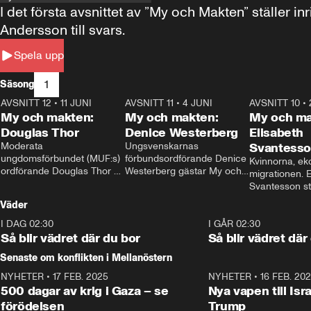
I det första avsnittet av ”My och Makten” ställe
Andersson till svars.
Spela upp
1
Säsong
AVSNITT 12
•
11 JUNI
26:27
AVSNITT 11
•
4 JUNI
23:40
AVSNITT 10
•
My och makten:
My och makten:
My och ma
Douglas Thor
Denice Westerberg
Elisabeth
Moderata 
Ungsvenskarnas 
Svantess
ungdomsförbundet (MUF:s) 
förbundsordförande Denice 
Kvinnorna, ek
ordförande Douglas Thor 
Westerberg gästar My och 
migrationen. E
gästar My och makten. I 
makten. I avsnittet 
Svantesson stäl
avsnittet diskuteras 
diskuteras migrationsfrågan 
när finansmini
Väder
tonårsutvisningarna och hur 
och hur SD ska locka 
Moderaterna ska locka 
kvinnliga väljare. 
I DAG 02:30
1:06
I GÅR 02:30
väljare till valet i höst. 
Så blir vädret där du bor
Så blir vädret där
Senaste om konflikten i Mellanöstern
NYHETER
•
17 FEB. 2025
0:45
NYHETER
•
16 FEB. 20
500 dagar av krig i Gaza – se
Nya vapen till Isr
förödelsen
Trump