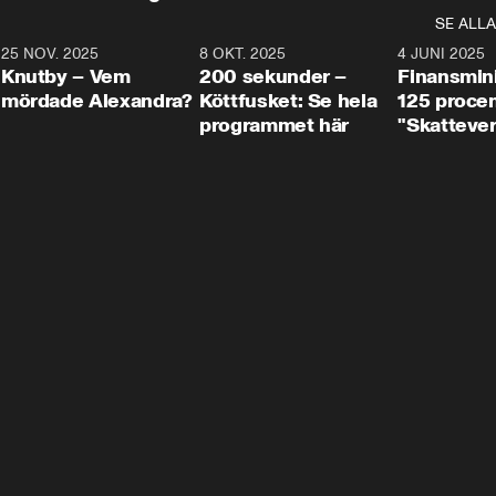
SE ALLA
3
25 NOV. 2025
31:05
8 OKT. 2025
4:29
4 JUNI 2025
Knutby – Vem
200 sekunder –
Finansmin
mördade Alexandra?
Köttfusket: Se hela
125 procent
programmet här
"Skattever
viktig uppg