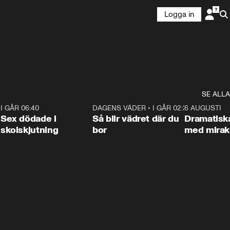
Logga in
SE ALLA
6
I GÅR 06:40
0:47
DAGENS VÄDER
•
I GÅR 02:30
1:06
6 AUGUSTI
Sex dödade i
Så blir vädret där du
Dramatisk
skolskjutning
bor
med miraku