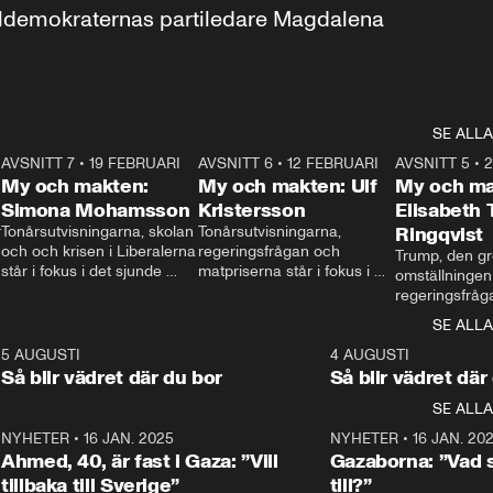
aldemokraternas partiledare Magdalena 
SE ALLA
7
AVSNITT 7
•
19 FEBRUARI
24:30
AVSNITT 6
•
12 FEBRUARI
27:30
AVSNITT 5
•
My och makten:
My och makten: Ulf
My och ma
Simona Mohamsson
Kristersson
Elisabeth
 
Tonårsutvisningarna, skolan 
Tonårsutvisningarna, 
Ringqvist
och och krisen i Liberalerna 
regeringsfrågan och 
Trump, den gr
står i fokus i det sjunde 
matpriserna står i fokus i 
omställningen
avsnittet av ”My och 
det sjätte avsnittet av ”My 
regeringsfråga
makten”. Se när 
och makten”. Se när 
centrum i det 
SE ALLA
Aftonbladets inrikespolitiska 
Aftonbladets inrikespolitiska 
avsnittet av ”
kommentator My 
kommentator My 
6
5 AUGUSTI
1:06
4 AUGUSTI
Makten”. Se nä
Rohwedder ställer 
Rohwedder ställer 
Så blir vädret där du bor
Så blir vädret där
Aftonbladets in
utbildnings- och 
statsminister Ulf Kristersson 
kommentator 
SE ALLA
integrationsminister Simona 
till svars.
Rohwedder stäl
Mohamsson till svars.
Centerpartiets
2
NYHETER
•
16 JAN. 2025
1:01
NYHETER
•
16 JAN. 20
Thand Ring till
Ahmed, 40, är fast i Gaza: ”Vill
Gazaborna: ”Vad s
tillbaka till Sverige”
till?”