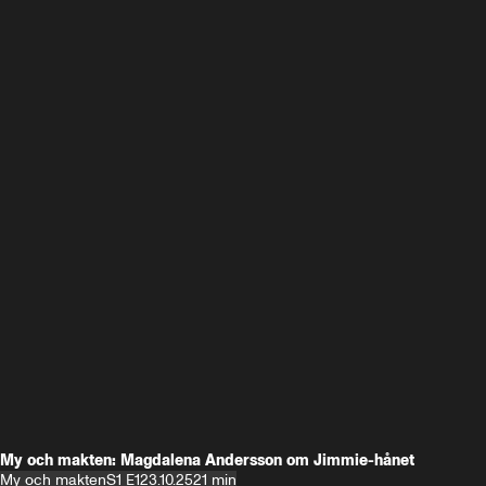
My och makten: Magdalena Andersson om Jimmie-hånet
My och makten
S1 E1
23.10.25
21 min