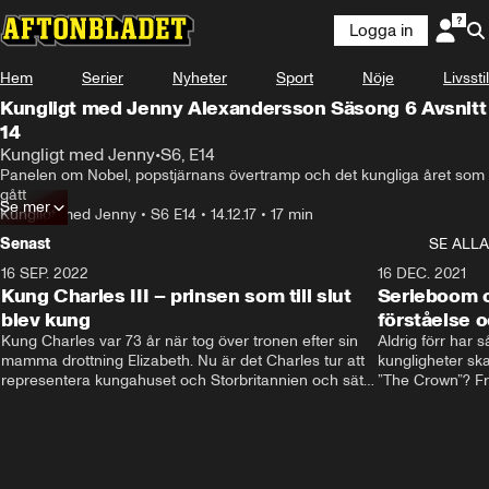
Logga in
Hem
Serier
Nyheter
Sport
Nöje
Livsstil
Kungligt med Jenny Alexandersson Säsong 6 Avsnitt
14
Kungligt med Jenny
•
S6, E14
Panelen om Nobel, popstjärnans övertramp och det kungliga året som 
gått
Se mer
Kungligt med Jenny
•
S6 E14
•
14.12.17
•
17 min
Senast
SE ALLA
16 SEP. 2022
3:40
16 DEC. 2021
Kung Charles III – prinsen som till slut
Serieboom o
blev kung
förståelse o
Kung Charles var 73 år när tog över tronen efter sin 
Aldrig förr har 
mamma drottning Elizabeth. Nu är det Charles tur att 
kungligheter ska
representera kungahuset och Storbritannien och sätta 
”The Crown”? Frå
sin egen prägel på den kungliga rollen.
Storbritannien. 
förståelse och h
kungahuset komm
kungaserier är 