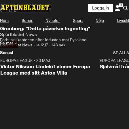
Logga in
Hem
Serier
Nyheter
Sport
Nöje
Livsstil
Grönborg: ”Detta påverkar ingenting”
Sportbladet News
Förbundskaptenen efter förlusten mot Ryssland
Se mer
Sportbladet News
•
14.12.17
•
143 sek
Senast
SE ALLA
EUROPA LEAGUE
•
20 MAJ
1:32
EUROPA LEAG
Victor Nilsson Lindelöf vinner Europa
Självmål frå
League med sitt Aston Villa