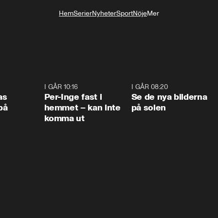
Hem
Serier
Nyheter
Sport
Nöje
Mer
Livsstil
0:45
I GÅR 10:16
1:26
I GÅR 08:20
0:3
as
Per-Inge fast i
Se de nya bilderna
på
hemmet – kan inte
på solen
komma ut