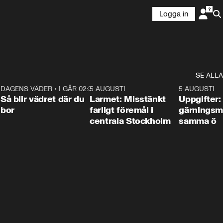
Logga in
SE ALLA
1
DAGENS VÄDER
•
I GÅR 02:30
1:06
5 AUGUSTI
0:35
5 AUGUSTI
Så blir vädret där du
Larmet: Misstänkt
Uppgifter:
bor
farligt föremål i
gärningsm
centrala Stockholm
samma ö