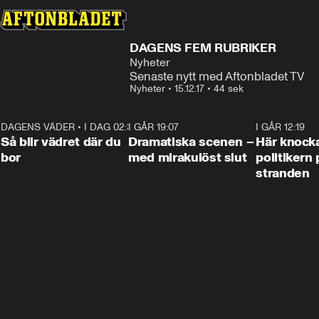
DAGENS FEM RUBRIKER
Nyheter
Senaste nytt med Aftonbladet TV
Nyheter
•
15.12.17
•
44 sek
DAGENS VÄDER
•
I DAG 02:30
1:06
I GÅR 19:07
0:42
I GÅR 12:19
Så blir vädret där du
Dramatiska scenen –
Här knock
bor
med mirakulöst slut
politikern 
stranden