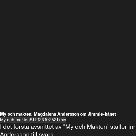
My och makten: Magdalena Andersson om Jimmie-hånet
My och makten
S1 E1
23.10.25
21 min
I det första avsnittet av ”My och Makten” ställe
Andersson till svars.