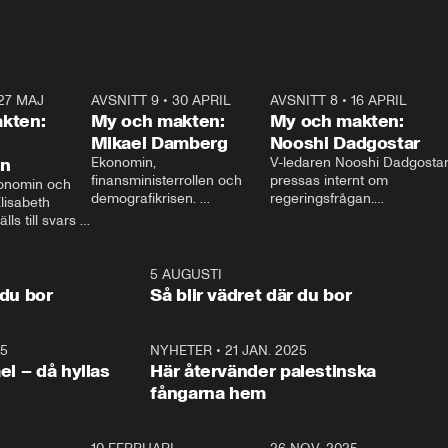
27 MAJ
3:51
AVSNITT 9
•
30 APRIL
24:00
AVSNITT 8
•
16 APRIL
25:1
kten:
My och makten:
My och makten:
Mikael Damberg
Nooshi Dadgostar
on
Ekonomin, 
V-ledaren Nooshi Dadgostar
finansministerrollen och 
pressas internt om 
onomin och 
demografikrisen. 
regeringsfrågan.

lisabeth 
Oppositionen ställs till svars 
I Aftonbladets 
ls till svars 
när Socialdemokraternas 
partiledarutfrågning ”My 
stern gästar 
Mikael Damberg gästar My 
och Makten” sätter hon ner 
My och Makten. 
och Makten. 
foten mot kritikerna:

1:06
5 AUGUSTI
1:0
– Vi ställer upp i val. Ska vi 
 du bor
Så blir vädret där du bor
vara med så sitter vi förstås 
25
1:22
NYHETER
•
21 JAN. 2025
0:5
ael – då hyllas
Här återvänder palestinska
fångarna hem