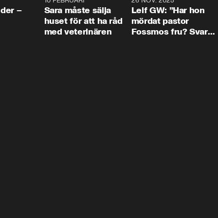
4:24
10 FEBRUARI
4:13
26 NOV. 2025
8:1
der –
Sara måste sälja
Leif GW: ”Har hon
huset för att ha råd
mördat pastor
med veterinären
Fossmos fru? Svar
nej.”