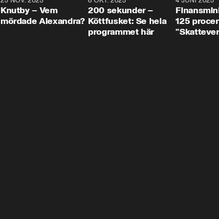
3
25 NOV. 2025
31:05
8 OKT. 2025
4:29
4 JUNI 2025
Knutby – Vem
200 sekunder –
Finansmin
mördade Alexandra?
Köttfusket: Se hela
125 procent
programmet här
"Skattever
viktig uppg