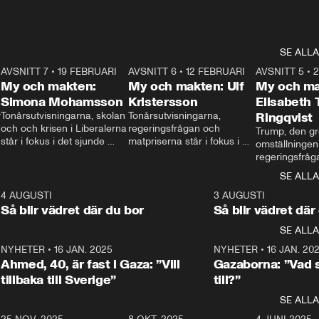
SE ALLA
7
AVSNITT 7
•
19 FEBRUARI
24:30
AVSNITT 6
•
12 FEBRUARI
27:30
AVSNITT 5
•
My och makten:
My och makten: Ulf
My och ma
Simona Mohamsson
Kristersson
Elisabeth
 
Tonårsutvisningarna, skolan 
Tonårsutvisningarna, 
Ringqvist
och och krisen i Liberalerna 
regeringsfrågan och 
Trump, den gr
står i fokus i det sjunde 
matpriserna står i fokus i 
omställningen
avsnittet av ”My och 
det sjätte avsnittet av ”My 
regeringsfråga
makten”. Se när 
och makten”. Se när 
centrum i det 
SE ALLA
Aftonbladets inrikespolitiska 
Aftonbladets inrikespolitiska 
avsnittet av ”
kommentator My 
kommentator My 
6
4 AUGUSTI
1:06
3 AUGUSTI
Makten”. Se nä
Rohwedder ställer 
Rohwedder ställer 
Så blir vädret där du bor
Så blir vädret där
Aftonbladets in
utbildnings- och 
statsminister Ulf Kristersson 
kommentator 
SE ALLA
integrationsminister Simona 
till svars.
Rohwedder stäl
Mohamsson till svars.
Centerpartiets
2
NYHETER
•
16 JAN. 2025
1:01
NYHETER
•
16 JAN. 20
Thand Ring till
Ahmed, 40, är fast i Gaza: ”Vill
Gazaborna: ”Vad s
tillbaka till Sverige”
till?”
SE ALLA