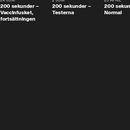
24 JUNI
5:00
2 JUNI
4:23
20 APRIL
200 sekunder –
200 sekunder –
200 sekun
Vaccinfusket,
Testerna
Normal
fortsättningen