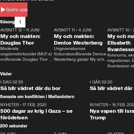
Spela upp
1
Säsong
AVSNITT 12
•
11 JUNI
26:27
AVSNITT 11
•
4 JUNI
23:40
AVSNITT 10
•
My och makten:
My och makten:
My och ma
Douglas Thor
Denice Westerberg
Elisabeth
Moderata 
Ungsvenskarnas 
Svantess
ungdomsförbundet (MUF:s) 
förbundsordförande Denice 
Kvinnorna, ek
ordförande Douglas Thor 
Westerberg gästar My och 
migrationen. E
gästar My och makten. I 
makten. I avsnittet 
Svantesson stäl
avsnittet diskuteras 
diskuteras migrationsfrågan 
när finansmini
Väder
tonårsutvisningarna och hur 
och hur SD ska locka 
Moderaterna ska locka 
kvinnliga väljare. 
I DAG 02:30
1:06
I GÅR 02:30
väljare till valet i höst. 
Så blir vädret där du bor
Så blir vädret där
Senaste om konflikten i Mellanöstern
NYHETER
•
17 FEB. 2025
0:45
NYHETER
•
16 FEB. 20
500 dagar av krig i Gaza – se
Nya vapen till Isr
förödelsen
Trump
200 sekunder